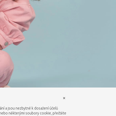
×
vání a jsou nezbytné k dosažení účelů
 nebo některými soubory cookie, přečtěte