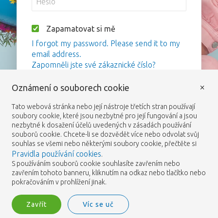
Zapamatovat si mě
I forgot my password. Please send it to my
email address.
Zapomněli jste své zákaznické číslo?
×
Oznámení o souborech cookie
Přihlášení
Tato webová stránka nebo její nástroje třetích stran používají
soubory cookie, které jsou nezbytné pro její fungování a jsou
nezbytné k dosažení účelů uvedených v zásadách používání
souborů cookie. Chcete-li se dozvědět více nebo odvolat svůj
souhlas se všemi nebo některými soubory cookie, přečtěte si
Pravidla používání cookies
.
S používáním souborů cookie souhlasíte zavřením nebo
zavřením tohoto banneru, kliknutím na odkaz nebo tlačítko nebo
pokračováním v prohlížení jinak.
Zavřít
Víc se uč