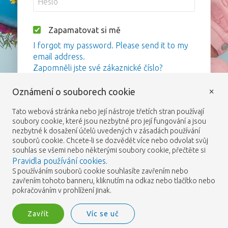
Zapamatovat si mě
I forgot my password. Please send it to my
email address.
Zapomněli jste své zákaznické číslo?
×
Oznámení o souborech cookie
Přihlášení
Tato webová stránka nebo její nástroje třetích stran používají
soubory cookie, které jsou nezbytné pro její fungování a jsou
nezbytné k dosažení účelů uvedených v zásadách používání
souborů cookie. Chcete-li se dozvědět více nebo odvolat svůj
souhlas se všemi nebo některými soubory cookie, přečtěte si
Pravidla používání cookies
.
S používáním souborů cookie souhlasíte zavřením nebo
zavřením tohoto banneru, kliknutím na odkaz nebo tlačítko nebo
pokračováním v prohlížení jinak.
Zavřít
Víc se uč