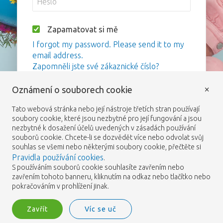
Zapamatovat si mě
I forgot my password. Please send it to my
email address.
Zapomněli jste své zákaznické číslo?
×
Oznámení o souborech cookie
Přihlášení
Tato webová stránka nebo její nástroje třetích stran používají
soubory cookie, které jsou nezbytné pro její fungování a jsou
nezbytné k dosažení účelů uvedených v zásadách používání
souborů cookie. Chcete-li se dozvědět více nebo odvolat svůj
souhlas se všemi nebo některými soubory cookie, přečtěte si
Pravidla používání cookies
.
S používáním souborů cookie souhlasíte zavřením nebo
zavřením tohoto banneru, kliknutím na odkaz nebo tlačítko nebo
pokračováním v prohlížení jinak.
Zavřít
Víc se uč