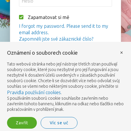
Zapamatovat si mě
I forgot my password. Please send it to my
email address.
Zapomněli jste své zákaznické číslo?
×
Oznámení o souborech cookie
Přihlášení
Tato webová stránka nebo její nástroje třetích stran používají
soubory cookie, které jsou nezbytné pro její fungování a jsou
nezbytné k dosažení účelů uvedených v zásadách používání
souborů cookie. Chcete-li se dozvědět více nebo odvolat svůj
souhlas se všemi nebo některými soubory cookie, přečtěte si
Pravidla používání cookies
.
S používáním souborů cookie souhlasíte zavřením nebo
zavřením tohoto banneru, kliknutím na odkaz nebo tlačítko nebo
pokračováním v prohlížení jinak.
Zavřít
Víc se uč