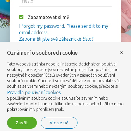
Zapamatovat si mě
I forgot my password. Please send it to my
email address.
Zapomněli jste své zákaznické číslo?
×
Oznámení o souborech cookie
Přihlášení
Tato webová stránka nebo její nástroje třetích stran používají
soubory cookie, které jsou nezbytné pro její fungování a jsou
nezbytné k dosažení účelů uvedených v zásadách používání
souborů cookie. Chcete-li se dozvědět více nebo odvolat svůj
souhlas se všemi nebo některými soubory cookie, přečtěte si
Pravidla používání cookies
.
S používáním souborů cookie souhlasíte zavřením nebo
zavřením tohoto banneru, kliknutím na odkaz nebo tlačítko nebo
pokračováním v prohlížení jinak.
Zavřít
Víc se uč