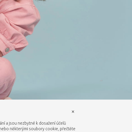
×
vání a jsou nezbytné k dosažení účelů
 nebo některými soubory cookie, přečtěte