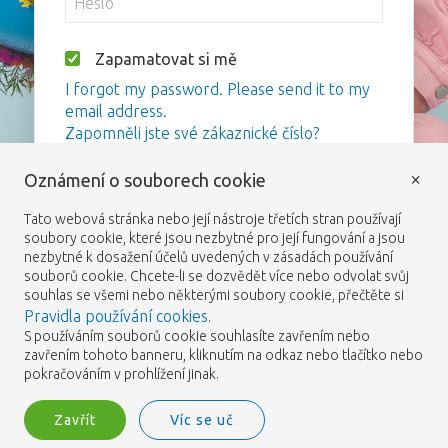
Zapamatovat si mě
I forgot my password. Please send it to my
email address.
Zapomněli jste své zákaznické číslo?
×
Oznámení o souborech cookie
Přihlášení
Tato webová stránka nebo její nástroje třetích stran používají
soubory cookie, které jsou nezbytné pro její fungování a jsou
nezbytné k dosažení účelů uvedených v zásadách používání
souborů cookie. Chcete-li se dozvědět více nebo odvolat svůj
souhlas se všemi nebo některými soubory cookie, přečtěte si
Pravidla používání cookies
.
S používáním souborů cookie souhlasíte zavřením nebo
zavřením tohoto banneru, kliknutím na odkaz nebo tlačítko nebo
pokračováním v prohlížení jinak.
Zavřít
Víc se uč