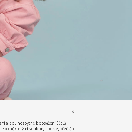
×
vání a jsou nezbytné k dosažení účelů
 nebo některými soubory cookie, přečtěte