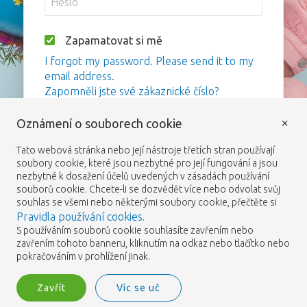
Zapamatovat si mě
I forgot my password. Please send it to my
email address.
Zapomněli jste své zákaznické číslo?
×
Oznámení o souborech cookie
Přihlášení
Tato webová stránka nebo její nástroje třetích stran používají
soubory cookie, které jsou nezbytné pro její fungování a jsou
nezbytné k dosažení účelů uvedených v zásadách používání
souborů cookie. Chcete-li se dozvědět více nebo odvolat svůj
souhlas se všemi nebo některými soubory cookie, přečtěte si
Pravidla používání cookies
.
S používáním souborů cookie souhlasíte zavřením nebo
zavřením tohoto banneru, kliknutím na odkaz nebo tlačítko nebo
pokračováním v prohlížení jinak.
Zavřít
Víc se uč