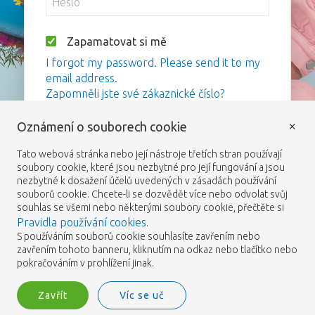
Zapamatovat si mě
I forgot my password. Please send it to my
email address.
Zapomněli jste své zákaznické číslo?
×
Oznámení o souborech cookie
Přihlášení
Tato webová stránka nebo její nástroje třetích stran používají
soubory cookie, které jsou nezbytné pro její fungování a jsou
nezbytné k dosažení účelů uvedených v zásadách používání
souborů cookie. Chcete-li se dozvědět více nebo odvolat svůj
souhlas se všemi nebo některými soubory cookie, přečtěte si
Pravidla používání cookies
.
S používáním souborů cookie souhlasíte zavřením nebo
zavřením tohoto banneru, kliknutím na odkaz nebo tlačítko nebo
pokračováním v prohlížení jinak.
Zavřít
Víc se uč