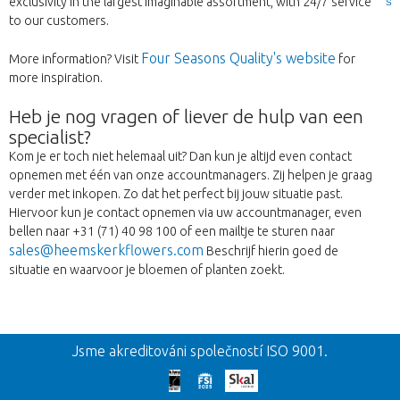
exclusivity in the largest imaginable assortment, with 24/7 service
S
to our customers.
Four Seasons Quality's website
More information? Visit
for
more inspiration.
Heb je nog vragen of liever de hulp van een
specialist?
Kom je er toch niet helemaal uit? Dan kun je altijd even contact
opnemen met één van onze accountmanagers. Zij helpen je graag
verder met inkopen. Zo dat het perfect bij jouw situatie past.
Hiervoor kun je contact opnemen via uw accountmanager, even
bellen naar +31 (71) 40 98 100 of een mailtje te sturen naar
sales@heemskerkflowers.com
Beschrijf hierin goed de
situatie en waarvoor je bloemen of planten zoekt.
Zpět
Jsme akreditováni společností ISO 9001.
Omlouváme se