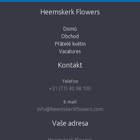
Tato stránka neexistuje. Kliknutím na
Heemskerk Flowers
tlačítko níže se vrátíte do obchodu.
Domů
Obchod
Přátelé květin
Vacatures
Vezmi mě zpátky do obchodu
Kontakt
Telefon
+31 (71) 40 98 100
E-mail
info@heemskerkflowers.com
Vaše adresa
Heemskerk Flowers