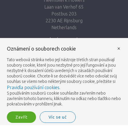
Laan van Verhof 65
Postbus 203
2230 AE Rijnsburg
Netherlands
Sledujte nás:
×
Oznámení o souborech cookie
Tato webová stránka nebo její nástroje třetích stran používají
soubory cookie, které jsou nezbytné pro její fungování a jsou
nezbytné k dosažení účelů uvedených v zásadách používání
Heemskerk Flowers
Obchodní podmínky
© 2026 -
souborů cookie. Chcete-li se dozvědět více nebo odvolat svůj
souhlas se všemi nebo některými soubory cookie, přečtěte si
Pravidla používání cookies
.
Zásady ochrany osobních
S používáním souborů cookie souhlasíte zavřením nebo
zavřením tohoto banneru, kliknutím na odkaz nebo tlačítko nebo
údajů
pokračováním v prohlížení jinak.
Zavřít
Víc se uč
Heemskerk Flowers is a trading name of BGH A.Heemskerk AZN b.v.