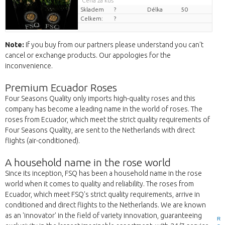
Cena za kus
Skladem
?
Délka
50
Celkem:
?
Note:
If you buy from our partners please understand you can't
cancel or exchange products. Our appologies for the
inconvenience.
Premium Ecuador Roses
Four Seasons Quality only imports high-quality roses and this
company has become a leading name in the world of roses. The
roses from Ecuador, which meet the strict quality requirements of
Four Seasons Quality, are sent to the Netherlands with direct
flights (air-conditioned).
A household name in the rose world
Since its inception, FSQ has been a household name in the rose
world when it comes to quality and reliability. The roses from
Ecuador, which meet FSQ's strict quality requirements, arrive in
conditioned and direct flights to the Netherlands. We are known
as an 'innovator' in the field of variety innovation, guaranteeing
R