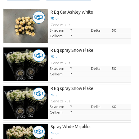
R Eq Gar Ashley White
??? -,--
Cena za kus
Skladem
?
Délka
50
Celkem:
?
R Eq spray Snow Flake
??? -,--
Cena za kus
Skladem
?
Délka
50
Celkem:
?
R Eq spray Snow Flake
??? -,--
Cena za kus
Skladem
?
Délka
60
Celkem:
?
Spray White Majolika
??? -,--