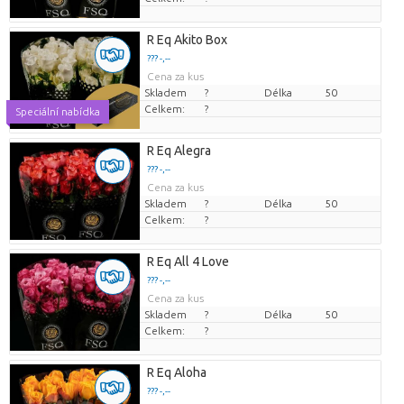
R Eq Akito Box
??? -,--
Cena za kus
Skladem
?
Délka
50
Celkem:
?
Speciální nabídka
R Eq Alegra
??? -,--
Cena za kus
Skladem
?
Délka
50
Celkem:
?
R Eq All 4 Love
??? -,--
Cena za kus
Skladem
?
Délka
50
Celkem:
?
R Eq Aloha
??? -,--