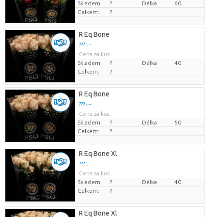
Skladem
?
Délka
60
Celkem:
?
R Eq Bone
??? -,--
Cena za kus
Skladem
?
Délka
40
Celkem:
?
R Eq Bone
??? -,--
Cena za kus
Skladem
?
Délka
50
Celkem:
?
R Eq Bone Xl
??? -,--
Cena za kus
Skladem
?
Délka
40
Celkem:
?
R Eq Bone Xl