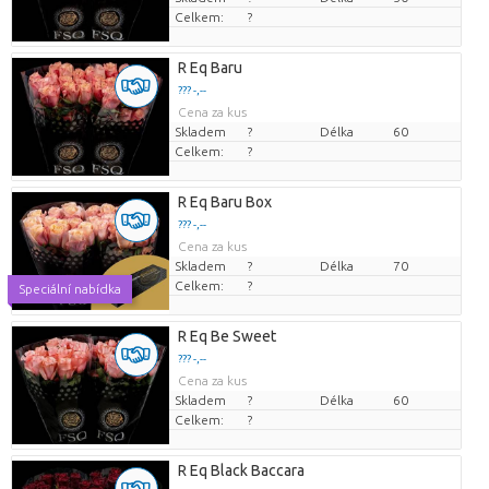
Celkem:
?
R Eq Baru
??? -,--
Cena za kus
Skladem
?
Délka
60
Celkem:
?
R Eq Baru Box
??? -,--
Cena za kus
Skladem
?
Délka
70
Celkem:
?
Speciální nabídka
R Eq Be Sweet
??? -,--
Cena za kus
Skladem
?
Délka
60
Celkem:
?
R Eq Black Baccara