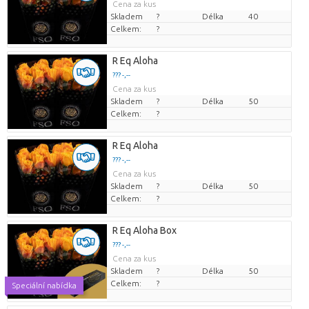
Cena za kus
Skladem
?
Délka
40
Celkem:
?
R Eq Aloha
??? -,--
Cena za kus
Skladem
?
Délka
50
Celkem:
?
R Eq Aloha
??? -,--
Cena za kus
Skladem
?
Délka
50
Celkem:
?
R Eq Aloha Box
??? -,--
Cena za kus
Skladem
?
Délka
50
Celkem:
?
Speciální nabídka