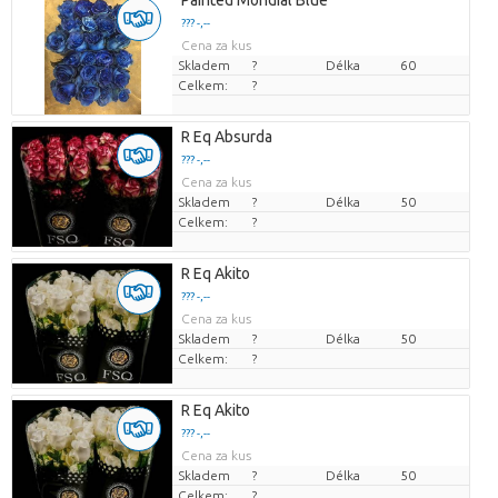
Painted Mondial Blue
??? -,--
Cena za kus
Skladem
?
Délka
60
Celkem:
?
R Eq Absurda
??? -,--
Cena za kus
Skladem
?
Délka
50
Celkem:
?
R Eq Akito
??? -,--
Cena za kus
Skladem
?
Délka
50
Celkem:
?
R Eq Akito
??? -,--
Cena za kus
Skladem
?
Délka
50
Celkem:
?