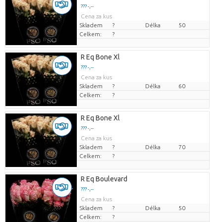
??? -,--
Cena za kus
Skladem
?
Délka
50
Celkem:
?
R Eq Bone Xl
??? -,--
Cena za kus
Skladem
?
Délka
60
Celkem:
?
R Eq Bone Xl
??? -,--
Cena za kus
Skladem
?
Délka
70
Celkem:
?
R Eq Boulevard
??? -,--
Cena za kus
Skladem
?
Délka
50
Celkem:
?