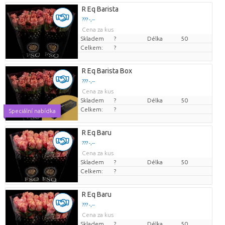
R Eq Barista
??? -,--
Cena za kus
Skladem
?
Délka
50
Celkem:
?
R Eq Barista Box
??? -,--
Cena za kus
Skladem
?
Délka
50
Celkem:
?
Speciální nabídka
R Eq Baru
??? -,--
Cena za kus
Skladem
?
Délka
50
Celkem:
?
R Eq Baru
??? -,--
Cena za kus
Skladem
?
Délka
50