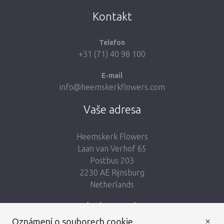
Vezmi mě zpátky do obchodu
Kontakt
Telefon
+31 (71) 40 98 100
E-mail
info@heemskerkflowers.com
Vaše adresa
Heemskerk Flowers
Laan van Verhof 65
Postbus 203
2230 AE Rijnsburg
Netherlands
Sledujte nás:
×
Oznámení o souborech cookie