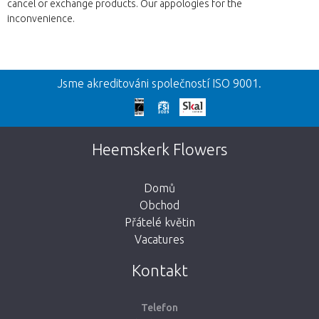
cancel or exchange products. Our appologies for the
inconvenience.
Zpět
Jsme akreditováni společností ISO 9001.
Omlouváme se
Tato stránka neexistuje. Kliknutím na
Heemskerk Flowers
tlačítko níže se vrátíte do obchodu.
Domů
Obchod
Přátelé květin
Vacatures
Vezmi mě zpátky do obchodu
Kontakt
Telefon