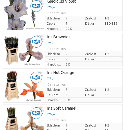
Gladiolus Violet
??? -,--
Cena za kus
Skladem
?
Zralost
1-2
Celkem:
?
Délka
110-119
Hmotnost
220
Iris Brownies
??? -,--
Cena za kus
Skladem
?
Zralost
1-2
Celkem:
?
Délka
55
Hmotnost
30
Iris Hot Orange
??? -,--
Cena za kus
Skladem
?
Zralost
1-2
Celkem:
?
Délka
55
Hmotnost
30
Iris Soft Caramel
??? -,--
Cena za kus
Skladem
?
Zralost
1-2