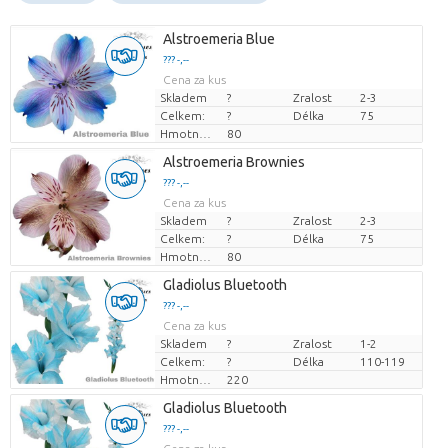
Alstroemeria Blue
??? -,--
Cena za kus
Skladem
?
Zralost
2-3
Celkem:
?
Délka
75
Hmotnost
80
Alstroemeria Brownies
??? -,--
Cena za kus
Skladem
?
Zralost
2-3
Celkem:
?
Délka
75
Hmotnost
80
Gladiolus Bluetooth
??? -,--
Cena za kus
Skladem
?
Zralost
1-2
Celkem:
?
Délka
110-119
Hmotnost
220
Gladiolus Bluetooth
??? -,--