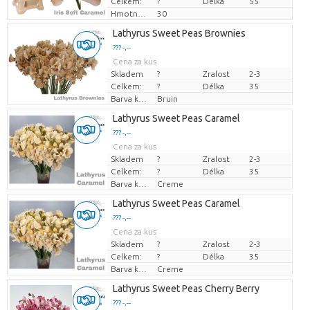
Celkem:
?
Délka
55
Hmotnost
30
Lathyrus Sweet Peas Brownies
??? -,--
Cena za kus
Skladem
?
Zralost
2-3
Celkem:
?
Délka
35
Barva květu
Bruin
Lathyrus Sweet Peas Caramel
??? -,--
Cena za kus
Skladem
?
Zralost
2-3
Celkem:
?
Délka
35
Barva květu
Creme
Lathyrus Sweet Peas Caramel
??? -,--
Cena za kus
Skladem
?
Zralost
2-3
Celkem:
?
Délka
35
Barva květu
Creme
Lathyrus Sweet Peas Cherry Berry
??? -,--