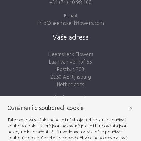
+31 (71) 40 98 100
E-mail
info@heemskerkflowers.com
Vaše adresa
Heemskerk Flowers
Laan van Verhof 65
Postbus 203
2230 AE Rijnsburg
Netherlands
Sledujte nás:
×
Oznámení o souborech cookie
Tato webová stránka nebo její nástroje třetích stran používají
soubory cookie, které jsou nezbytné pro její fungování a jsou
nezbytné k dosažení účelů uvedených v zásadách používání
Heemskerk Flowers
Obchodní podmínky
© 2026 -
souborů cookie. Chcete-li se dozvědět více nebo odvolat svůj