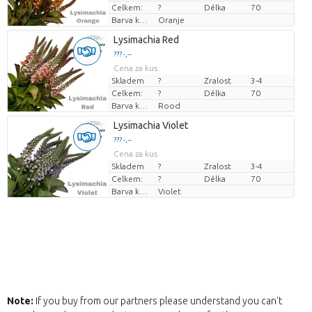
Celkem:
?
Délka
70
Barva květu
Oranje
Lysimachia Red
??? -,--
Cena za kus
Skladem
?
Zralost
3-4
Celkem:
?
Délka
70
Barva květu
Rood
Lysimachia Violet
??? -,--
Cena za kus
Skladem
?
Zralost
3-4
Celkem:
?
Délka
70
Barva květu
Violet
Note:
If you buy from our partners please understand you can't