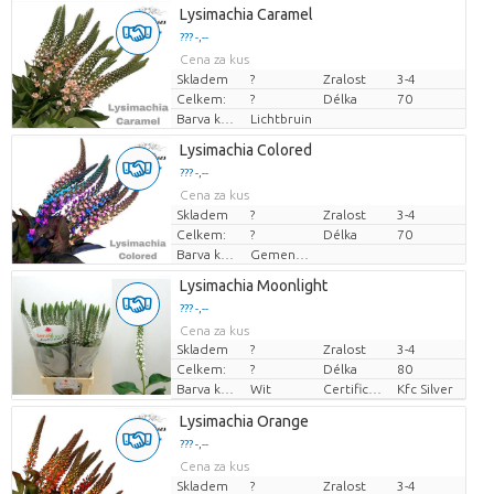
Lysimachia Caramel
??? -,--
Cena za kus
Skladem
?
Zralost
3-4
Celkem:
?
Délka
70
Barva květu
Lichtbruin
Lysimachia Colored
??? -,--
Cena za kus
Skladem
?
Zralost
3-4
Celkem:
?
Délka
70
Barva květu
Gemengde kleuren
Lysimachia Moonlight
??? -,--
Cena za kus
Skladem
?
Zralost
3-4
Celkem:
?
Délka
80
Barva květu
Wit
Certificaten Kenya Flower Counsel
Kfc Silver
Lysimachia Orange
??? -,--
Cena za kus
Skladem
?
Zralost
3-4