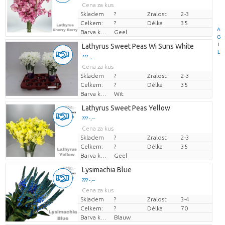
Cena za kus
Skladem
?
Zralost
2-3
Celkem:
?
Délka
35
A
Barva květu
Geel
G
I
Lathyrus Sweet Peas Wi Suns White
L
??? -,--
Cena za kus
Skladem
?
Zralost
2-3
Celkem:
?
Délka
35
Barva květu
Wit
Lathyrus Sweet Peas Yellow
??? -,--
Cena za kus
Skladem
?
Zralost
2-3
Celkem:
?
Délka
35
Barva květu
Geel
Lysimachia Blue
??? -,--
Cena za kus
Skladem
?
Zralost
3-4
Celkem:
?
Délka
70
Barva květu
Blauw