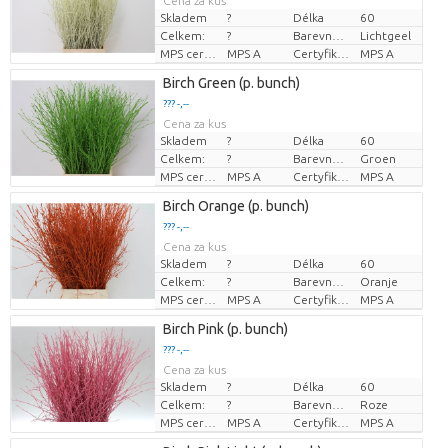
Cena za kus
Skladem
?
Délka
60
Celkem:
?
Barevně ošetřeno
Lichtgeel
MPS certifikace.
MPS A
Certyfikat MPS.
MPS A
Birch Green (p. bunch)
??? -,--
Cena za kus
Skladem
?
Délka
60
Celkem:
?
Barevně ošetřeno
Groen
MPS certifikace.
MPS A
Certyfikat MPS.
MPS A
Birch Orange (p. bunch)
??? -,--
Cena za kus
Skladem
?
Délka
60
Celkem:
?
Barevně ošetřeno
Oranje
MPS certifikace.
MPS A
Certyfikat MPS.
MPS A
Birch Pink (p. bunch)
??? -,--
Cena za kus
Skladem
?
Délka
60
Celkem:
?
Barevně ošetřeno
Roze
MPS certifikace.
MPS A
Certyfikat MPS.
MPS A