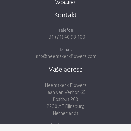
Vacatures
Vezmi mě zpátky do obchodu
Kontakt
Telefon
+31 (71) 40 98 100
E-mail
info@heemskerkflowers.com
Vaše adresa
Heemskerk Flowers
Laan van Verhof 65
Postbus 203
2230 AE Rijnsburg
Netherlands
Sledujte nás: