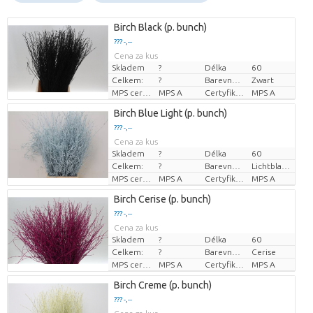
Birch Black (p. bunch)
??? -,--
Cena za kus
Skladem
?
Délka
60
Celkem:
?
Barevně ošetřeno
Zwart
MPS certifikace.
MPS A
Certyfikat MPS.
MPS A
Birch Blue Light (p. bunch)
??? -,--
Cena za kus
Skladem
?
Délka
60
Celkem:
?
Barevně ošetřeno
Lichtblauw
MPS certifikace.
MPS A
Certyfikat MPS.
MPS A
Birch Cerise (p. bunch)
??? -,--
Cena za kus
Skladem
?
Délka
60
Celkem:
?
Barevně ošetřeno
Cerise
MPS certifikace.
MPS A
Certyfikat MPS.
MPS A
Birch Creme (p. bunch)
??? -,--