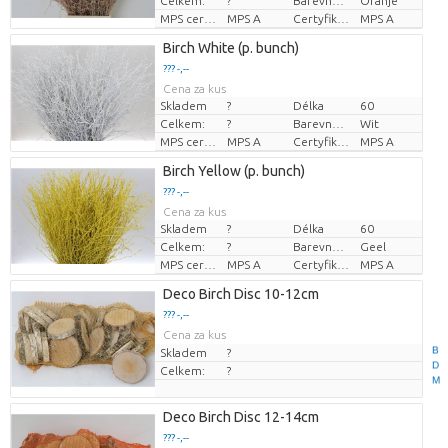
Celkem:
?
Barevně ošetřeno
Oranje
MPS certifikace.
MPS A
Certyfikat MPS.
MPS A
Birch White (p. bunch)
??? -,--
Cena za kus
Skladem
?
Délka
60
Celkem:
?
Barevně ošetřeno
Wit
MPS certifikace.
MPS A
Certyfikat MPS.
MPS A
Birch Yellow (p. bunch)
??? -,--
Cena za kus
Skladem
?
Délka
60
Celkem:
?
Barevně ošetřeno
Geel
MPS certifikace.
MPS A
Certyfikat MPS.
MPS A
Deco Birch Disc 10-12cm
??? -,--
Cena za kus
B
Skladem
?
D
Celkem:
?
M
Deco Birch Disc 12-14cm
??? -,--