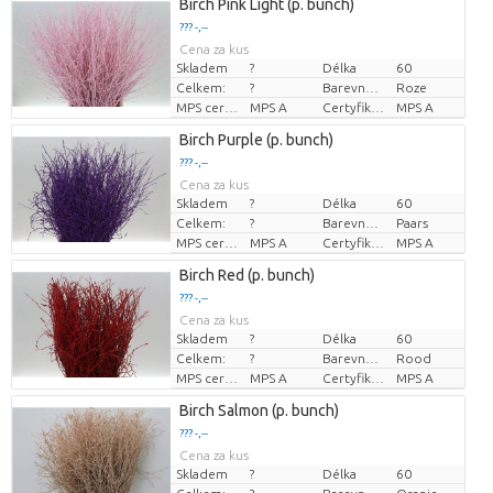
Birch Pink Light (p. bunch)
??? -,--
Cena za kus
Skladem
?
Délka
60
Celkem:
?
Barevně ošetřeno
Roze
MPS certifikace.
MPS A
Certyfikat MPS.
MPS A
Birch Purple (p. bunch)
??? -,--
Cena za kus
Skladem
?
Délka
60
Celkem:
?
Barevně ošetřeno
Paars
MPS certifikace.
MPS A
Certyfikat MPS.
MPS A
Birch Red (p. bunch)
??? -,--
Cena za kus
Skladem
?
Délka
60
Celkem:
?
Barevně ošetřeno
Rood
MPS certifikace.
MPS A
Certyfikat MPS.
MPS A
Birch Salmon (p. bunch)
??? -,--
Cena za kus
Skladem
?
Délka
60