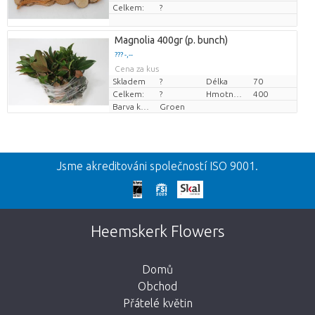
Celkem:
?
Magnolia 400gr (p. bunch)
??? -,--
Cena za kus
Skladem
?
Délka
70
Celkem:
?
Hmotnost
400
Barva květu
Groen
Zpět
Jsme akreditováni společností ISO 9001.
Omlouváme se
Tato stránka neexistuje. Kliknutím na
Heemskerk Flowers
tlačítko níže se vrátíte do obchodu.
Domů
Obchod
Přátelé květin