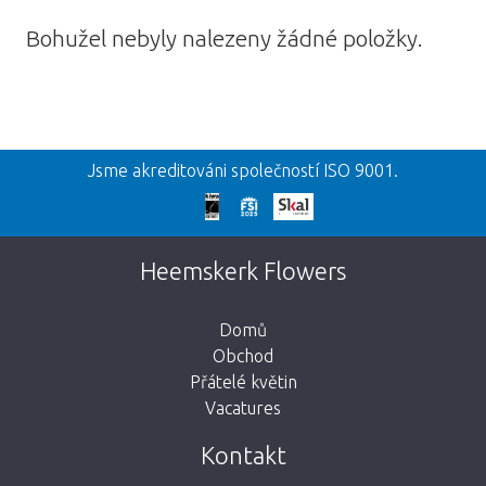
Bohužel nebyly nalezeny žádné položky.
Zpět
Jsme akreditováni společností ISO 9001.
Omlouváme se
Tato stránka neexistuje. Kliknutím na
Heemskerk Flowers
tlačítko níže se vrátíte do obchodu.
Domů
Obchod
Přátelé květin
Vacatures
Vezmi mě zpátky do obchodu
Kontakt