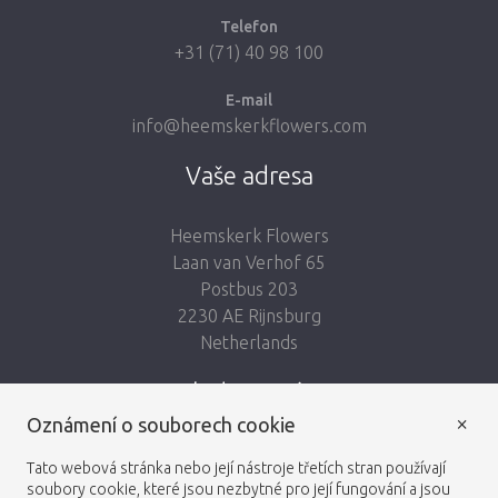
Telefon
+31 (71) 40 98 100
E-mail
info@heemskerkflowers.com
Vaše adresa
Heemskerk Flowers
Laan van Verhof 65
Postbus 203
2230 AE Rijnsburg
Netherlands
Sledujte nás:
×
Oznámení o souborech cookie
Tato webová stránka nebo její nástroje třetích stran používají
soubory cookie, které jsou nezbytné pro její fungování a jsou