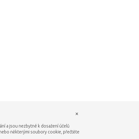
vrátíte do obchodu.
×
vání a jsou nezbytné k dosažení účelů
 nebo některými soubory cookie, přečtěte