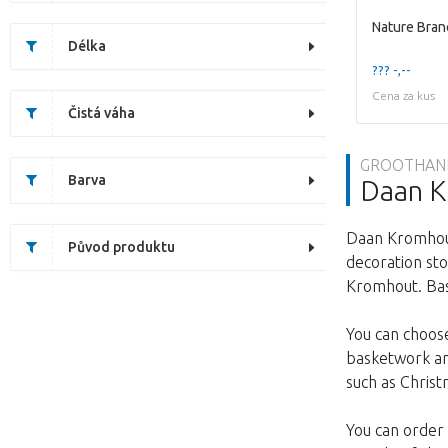
Nature Bra
Délka
??? -,--
Cena za kus
Čistá váha
GROOTHAND
Barva
Daan 
Daan Kromhout
Původ produktu
decoration sto
Kromhout. Bas
You can choose
basketwork an
such as Christ
You can order