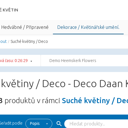
É KVĚTIN
/ Hedvábné / Připravené
Dekorace / Květinářské umění.
hout
Suché květiny / Deco
vá času: 0:26:29
Demo Heemskerk Flowers
 květiny / Deco - Deco Daan
3
produktů v rámci
Suché květiny / D
Seřadit podle
Popis