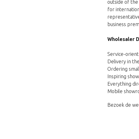
outside of the
for internatio
representative
business premi
Wholesaler 
Service-orient
Delivery in th
Ordering small
Inspiring show
Everything dir
Mobile showro
Bezoek de we