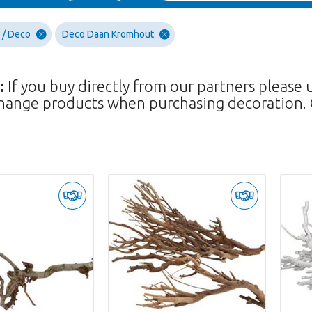
 / Deco
Deco Daan Kromhout
:
If you buy directly from our partners please 
hange products when purchasing decoration. 