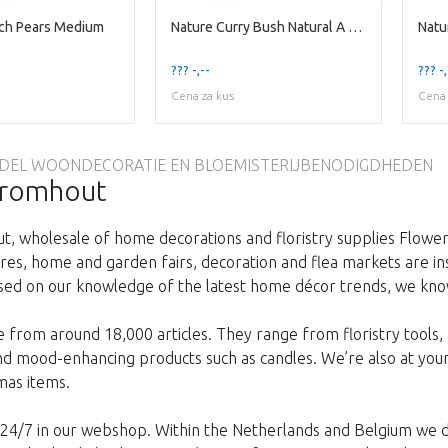
nch Pears Medium
Nature Curry Bush Natural A 500 Gram
??? -,--
??? -,
Cena za kus
Cena 
EL WOONDECORATIE EN BLOEMISTERIJBENODIGDHEDEN
Kromhout
, wholesale of home decorations and floristry supplies Flower
res, home and garden fairs, decoration and flea markets are in
ed on our knowledge of the latest home décor trends, we know
 from around 18,000 articles. They range from floristry tools, 
d mood-enhancing products such as candles. We’re also at your
mas items.
 24/7 in our webshop. Within the Netherlands and Belgium we de