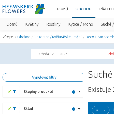
DOMŮ
OBCHOD
PŘÁTEL
Domů
Květiny
Rostliny
Kytice / Mono
Suché 
Vítejte
Obchod
Dekorace / Květinářské umění.
Deco Daan Krom
středa 12.08.2026
Zbý
Suché
Vynulovat filtry
Existuje
Skupiny produktů
Sklad