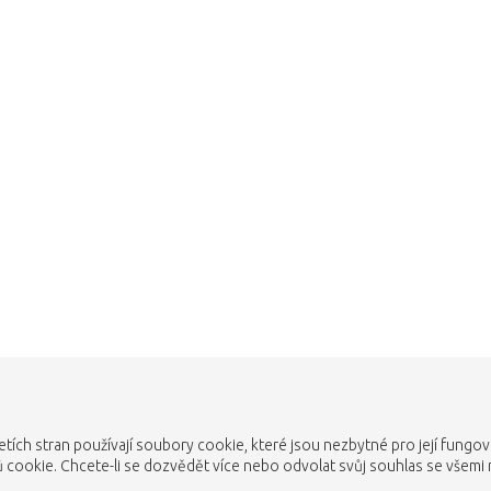
Omlouváme se
stuje. Kliknutím na tlačítko níže se 
Vezmi mě zpátky do obchodu
etích stran používají soubory cookie, které jsou nezbytné pro její fungo
cookie. Chcete-li se dozvědět více nebo odvolat svůj souhlas se všemi