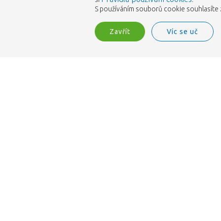
S používáním souborů cookie souhlasíte z
Zavřít
Víc se uč
Jsme akreditováni společností ISO 9001.