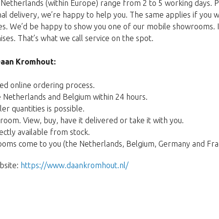
 Netherlands (within Europe) range from 2 to 5 working days. 
nal delivery, we’re happy to help you. The same applies if you 
s. We’d be happy to show you one of our mobile showrooms. It w
ses. That’s what we call service on the spot.
Daan Kromhout:
ed online ordering process.
e Netherlands and Belgium within 24 hours.
er quantities is possible.
room. View, buy, have it delivered or take it with you.
ectly available from stock.
oms come to you (the Netherlands, Belgium, Germany and Fra
bsite:
https://www.daankromhout.nl/