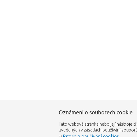
Tato stránka neexi
Oznámení o souborech cookie
Tato webová stránka nebo její nástroje tř
uvedených v zásadách používání souborů 
Pravidla používání cookies
si
.