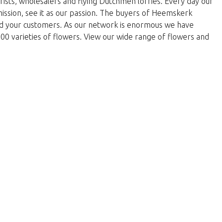
rists, wholesalers and flying Dutchmen lorries. Every day our
 mission, see it as our passion. The buyers of Heemskerk
and your customers. As our network is enormous we have
000 varieties of flowers. View our wide range of flowers and
vrátíte do obchodu.