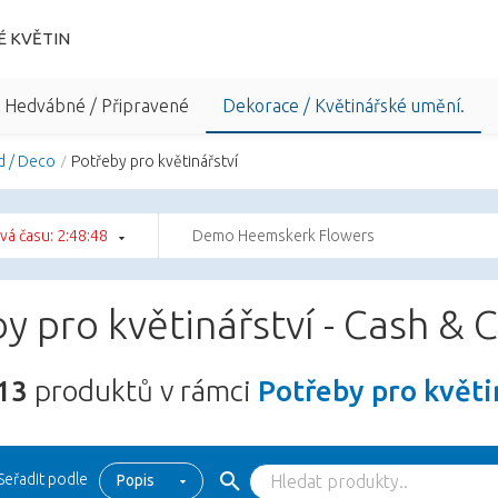
É KVĚTIN
/ Hedvábné / Připravené
Dekorace / Květinářské umění.
d / Deco
Potřeby pro květinářství
vá času: 2:48:47
Demo Heemskerk Flowers
y pro květinářství - Cash & 
13
produktů v rámci
Potřeby pro květi
Seřadit podle
Popis