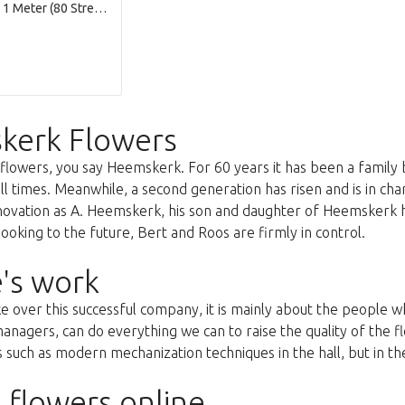
Raffia Koord 1 Meter (80 Streng per Bundel)
kerk Flowers
lowers, you say Heemskerk. For 60 years it has been a family 
all times. Meanwhile, a second generation has risen and is in c
nnovation as A. Heemskerk, his son and daughter of Heemskerk 
oking to the future, Bert and Roos are firmly in control.
's work
ke over this successful company, it is mainly about the people
anagers, can do everything we can to raise the quality of the f
uch as modern mechanization techniques in the hall, but in the 
 flowers online