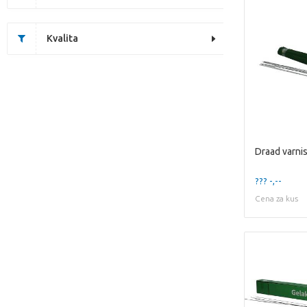
Kvalita
??? -,--
Cena za kus