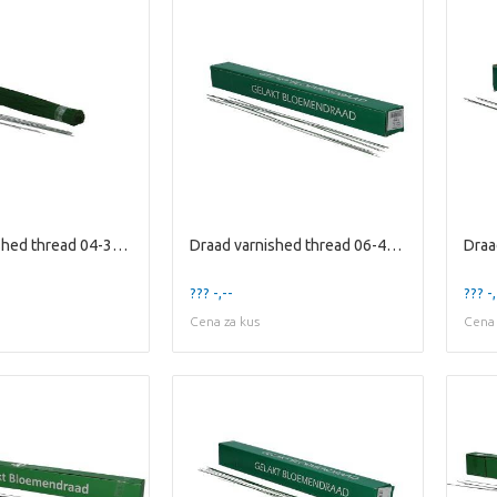
Draad varnished thread 04-30cm 1kg
Draad varnished thread 06-40cm 2kg
??? -,--
??? -,
Cena za kus
Cena 