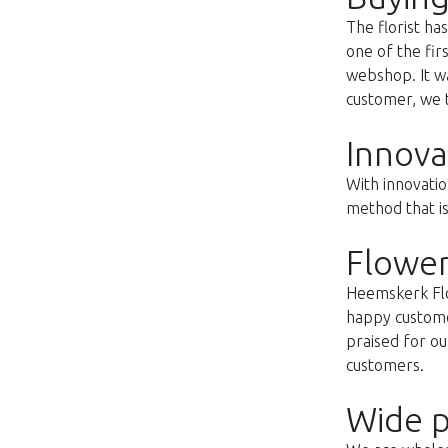
The florist h
one of the fir
webshop. It wa
customer, we t
Innova
With innovatio
method that i
Flower
Heemskerk Flow
happy customer
praised for ou
customers.
Wide p