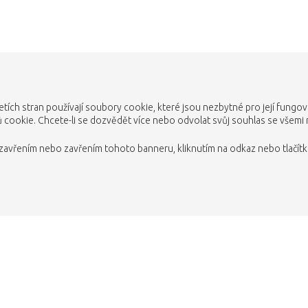
etích stran používají soubory cookie, které jsou nezbytné pro její fungo
cookie. Chcete-li se dozvědět více nebo odvolat svůj souhlas se všemi
avřením nebo zavřením tohoto banneru, kliknutím na odkaz nebo tlačítko