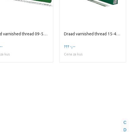
Draad varnished thread 09-50cm 2kg
Draad varnished thread 15-40cm 2kg
--
??? -,--
za kus
Cena za kus
C
D