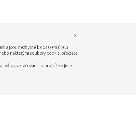
×
vání a jsou nezbytné k dosažení účelů
 nebo některými soubory cookie, přečtěte
 nebo pokračováním v prohlížení jinak.