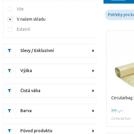
Vše
Potřeby pro kv
V našem skladu
Externí
Slevy / Exkluzivní
Výška
Čistá váha
Circularbag
Barva
??? -,--
Cena za kus
Původ produktu