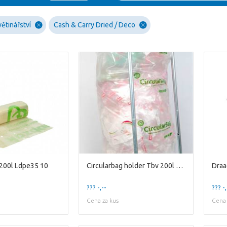
ětinářství
Cash & Carry Dried / Deco
 200l Ldpe35 10
Circularbag holder Tbv 200l Bag
Draa
??? -,--
??? -,
Cena za kus
Cena 