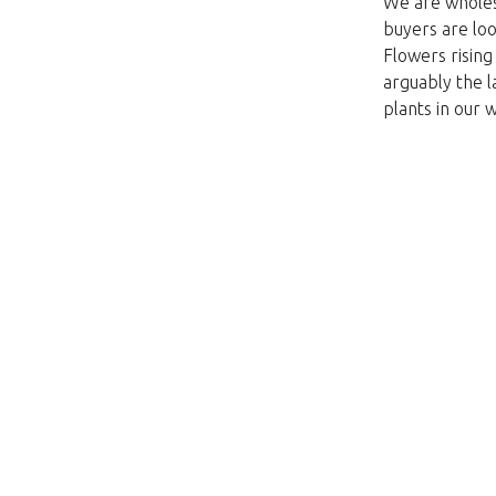
We are wholesa
buyers are loo
Flowers risin
arguably the l
plants in our 
Tato stránka neexi