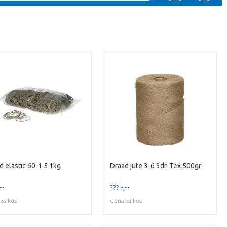
d elastic 60-1.5 1kg
Draad jute 3-6 3dr. Tex 500gr
--
??? -,--
za kus
Cena za kus