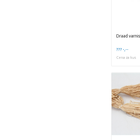
??? -,--
Cena za kus