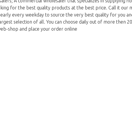
lers; A commercial wholesaler that specializes in supplying flo
king for the best quality products at the best price. Call it our
g early every weekday to source the very best quality for you 
argest selection of all. You can choose daily out of more then 2
web-shop and place your order online
Omlouváme se
stuje. Kliknutím na tlačítko níže se 
Vezmi mě zpátky do obchodu