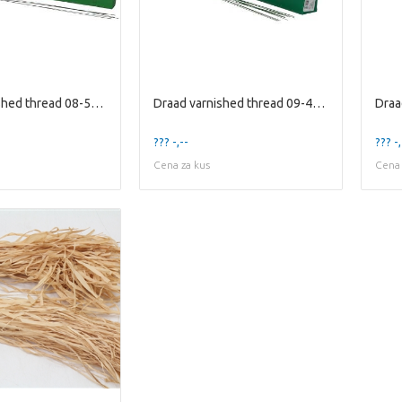
Draad varnished thread 08-50cm 2kg
Draad varnished thread 09-40cm 2kg
??? -,--
??? -,
Cena za kus
Cena 