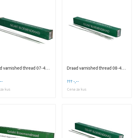
Draad varnished thread 07-40cm 2kg
Draad varnished thread 08-40cm 2kg
--
??? -,--
za kus
Cena za kus