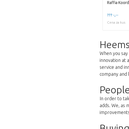
??? -,--
Cena za kus
Heems
When you say f
innovation at 
service and i
company and lo
People
In order to ta
adds. We, as m
improvements s
Buying