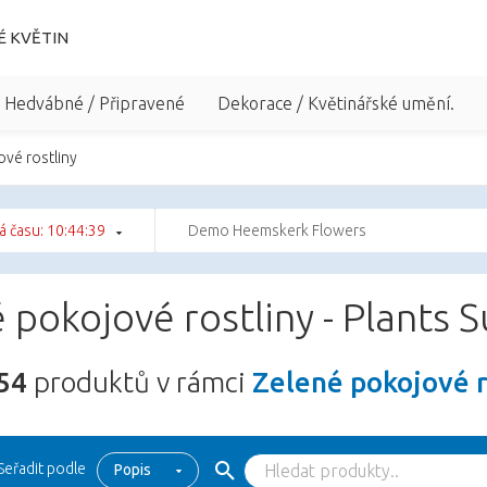
É KVĚTIN
/ Hedvábné / Připravené
Dekorace / Květinářské umění.
vé rostliny
á času: 10:44:38
Demo Heemskerk Flowers
 pokojové rostliny - Plants 
54
produktů v rámci
Zelené pokojové r
Seřadit podle
Popis