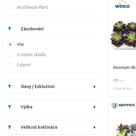
Worldwide Plant
Zásobování
Vše
V našem skladu
Externí
Aeonium Ab.
??? -,--
Slevy / Exkluzivní
Cena za kus
Výška
Velikost květináče