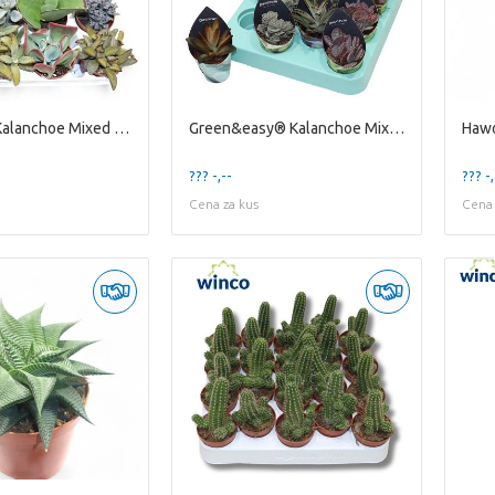
Festival® - Kalanchoe Mixed (deluxe)
Green&easy® Kalanchoe Mixed Decorum Potcover
Hawo
??? -,--
??? -,
Cena za kus
Cena 