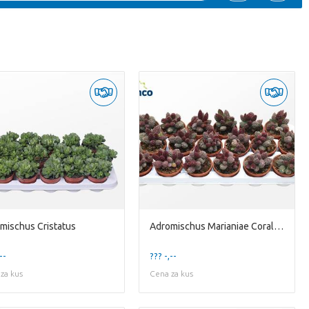
mischus Cristatus
Adromischus Marianiae Coral Red
--
??? -,--
za kus
Cena za kus