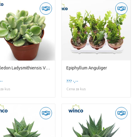
Cotyledon Ladysmithiensis Variegata
Epiphyllum Anguliger
--
??? -,--
za kus
Cena za kus