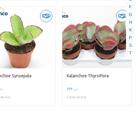
F
G
H
K
P
S
T
nchoe Synsepala
Kalanchoe Thyrsiflora
--
??? -,--
za kus
Cena za kus