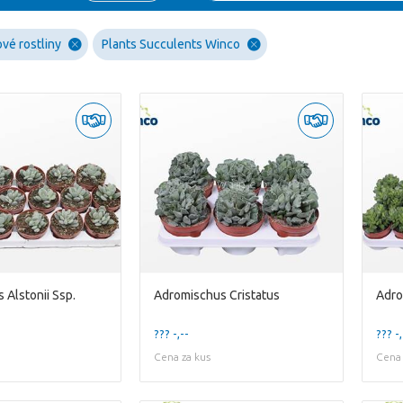
vé rostliny
Plants Succulents Winco
 Alstonii Ssp.
Adromischus Cristatus
Adro
??? -,--
??? -,
Cena za kus
Cena 