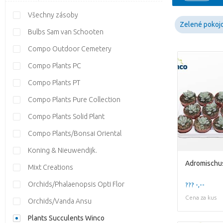
Všechny zásoby
Zelené pokojo
Bulbs Sam van Schooten
Compo Outdoor Cemetery
Compo Plants PC
Compo Plants PT
Compo Plants Pure Collection
Compo Plants Solid Plant
Compo Plants/Bonsai Oriental
Koning & Nieuwendijk.
Adromischus
Mixt Creations
Orchids/Phalaenopsis Opti Flor
??? -,--
Cena za kus
Orchids/Vanda Ansu
Plants Succulents Winco