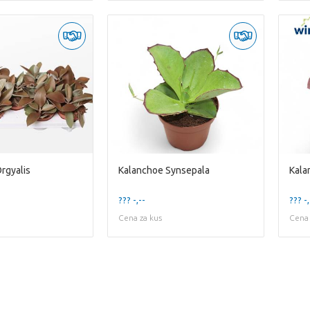
rgyalis
Kalanchoe Synsepala
Kala
??? -,--
??? -,
Cena za kus
Cena 