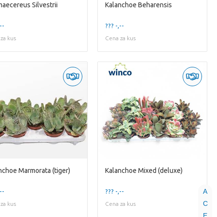
aecereus Silvestrii
Kalanchoe Beharensis
--
??? -,--
za kus
Cena za kus
nchoe Marmorata (tiger)
Kalanchoe Mixed (deluxe)
A
--
??? -,--
C
za kus
Cena za kus
E