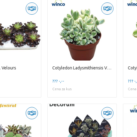
 Velours
Cotyledon Ladysmithiensis Variegata
??? -,--
??? -,
Cena za kus
Cena 