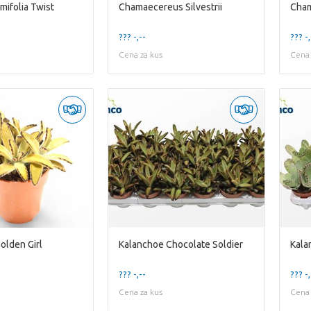
mifolia Twist
Chamaecereus Silvestrii
Cham
??? -,--
??? -,
Cena za kus
Cena 
olden Girl
Kalanchoe Chocolate Soldier
Kala
??? -,--
??? -,
Cena za kus
Cena 