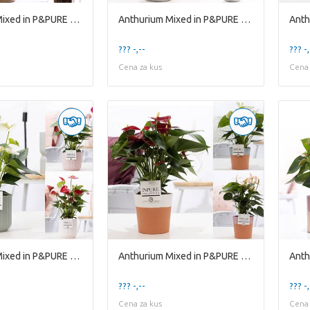
Anthurium Mixed in P&PURE Juliette Gold bronze
Anthurium Mixed in P&PURE Lauren ceramics
??? -,--
??? -,
Cena za kus
Cena 
Anthurium Mixed in P&PURE Sophie cer. ass.3
Anthurium Mixed in P&PURE Terra Cotta 4 ass.3
??? -,--
??? -,
Cena za kus
Cena 