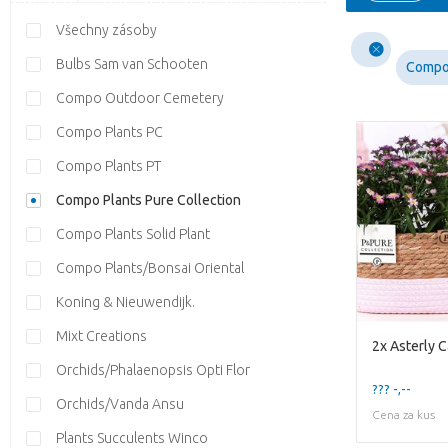
Všechny zásoby
Bulbs Sam van Schooten
Compo 
Compo Outdoor Cemetery
Compo Plants PC
Compo Plants PT
Compo Plants Pure Collection
Compo Plants Solid Plant
Compo Plants/Bonsai Oriental
Koning & Nieuwendijk.
Mixt Creations
Orchids/Phalaenopsis Opti Flor
??? -,--
Orchids/Vanda Ansu
Cena za kus
Plants Succulents Winco