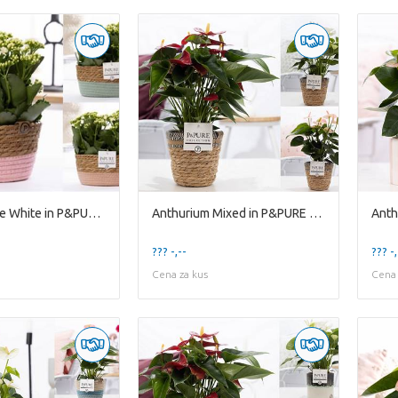
2x Kalanchoe White in P&PURE Fieldbasket 7
Anthurium Mixed in P&PURE Basket 6
??? -,--
??? -,
Cena za kus
Cena 