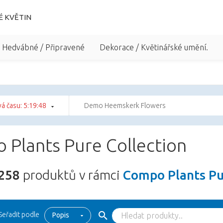
É KVĚTIN
/ Hedvábné / Připravené
Dekorace / Květinářské umění.
á času: 5:19:47
Demo Heemskerk Flowers
 Plants Pure Collection
258
produktů v rámci
Compo Plants Pu
Seřadit podle
Popis