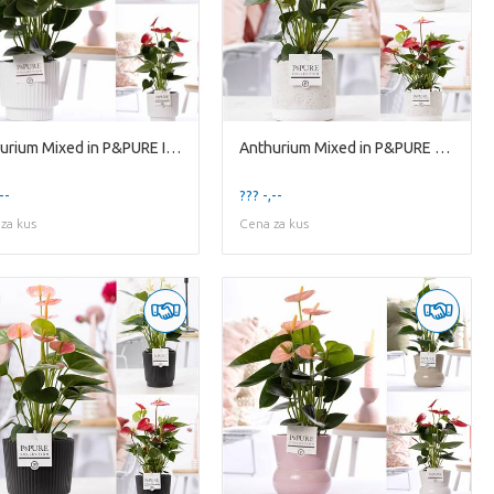
Anthurium Mixed in P&PURE Ivy ceramics shiny White
Anthurium Mixed in P&PURE Jade ceramics
--
??? -,--
za kus
Cena za kus