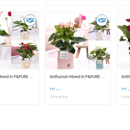
Anthurium Mixed in P&PURE Wood Pot 5
Anthurium Mixed in P&PURE zinc Louise 4;
??? -,--
??? -,
Cena za kus
Cena 