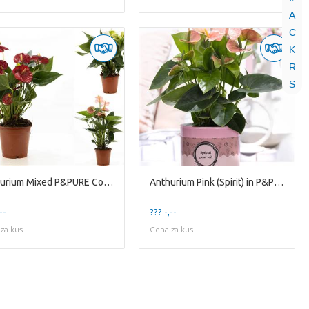
A
C
K
R
S
Anthurium Mixed P&PURE Collection
Anthurium Pink (Spirit) in P&P cadeau concept: SPE
--
??? -,--
za kus
Cena za kus