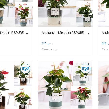
Anthurium Mixed in P&PURE Fashionpot Valerie
Anthurium Mixed in P&PURE Illusion ceramics;
??? -,--
??? -,
Cena za kus
Cena 