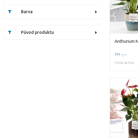
Barva
Původ produktu
??? -,--
Cena za kus