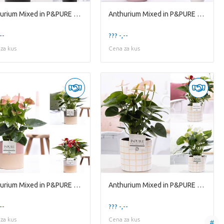
Anthurium Mixed in P&PURE Liv ceramics matt Black
Anthurium Mixed in P&PURE Plants Vase Maxima ass. 3
--
??? -,--
za kus
Cena za kus
Anthurium Mixed in P&PURE Tess cer. ass. 3
Anthurium Mixed in P&PURE Tirza ceramics
--
??? -,--
za kus
Cena za kus
#