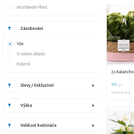
Worldwide Plant
Zásobování
Vše
V našem skladu
Externí
??? -,--
Slevy / Exkluzivní
Cena za kus
Výška
Velikost květináče