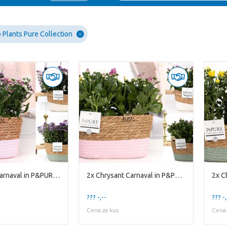
Plants Pure Collection
2x Asterly Carnaval in P&PURE Fieldbasket 3 assort
2x Chrysant Carnaval in P&PURE Fieldbasket 3 assor
??? -,--
??? -,
Cena za kus
Cena 