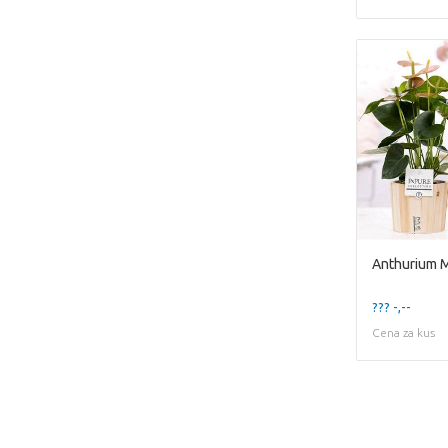
??? -,--
Cena za kus