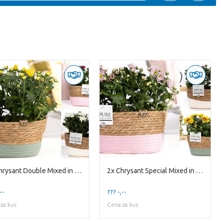
2x Chrysant Double Mixed in P&PURE Fieldbasket 3 Mixed
2x Chrysant Special Mixed in P&PURE Fieldbasket 3 as
--
??? -,--
za kus
Cena za kus