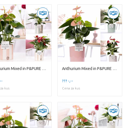
Anthurium Mixed in P&PURE Eline cer. ass. 3
Anthurium Mixed in P&PURE Essential cer. ass. 3
--
??? -,--
za kus
Cena za kus