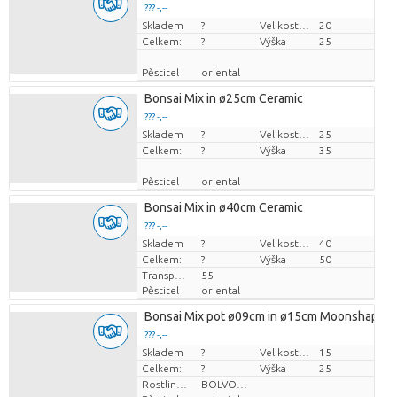
??? -,--
Skladem
Cena za kus
?
Velikost hrnce (cm)
20
Celkem:
?
Výška
25
Pěstitel
oriental
Bonsai Mix in ø25cm Ceramic
??? -,--
Skladem
Cena za kus
?
Velikost hrnce (cm)
25
Celkem:
?
Výška
35
Pěstitel
oriental
Bonsai Mix in ø40cm Ceramic
??? -,--
Skladem
Cena za kus
?
Velikost hrnce (cm)
40
Celkem:
?
Výška
50
Transportní výška
55
Pěstitel
oriental
Bonsai Mix pot ø09cm in ø15cm Moonshape C
??? -,--
Skladem
Cena za kus
?
Velikost hrnce (cm)
15
Celkem:
?
Výška
25
Rostlinná forma
BOLVORMIG