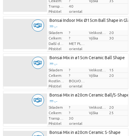
Celkem:
?
Výška
35
Transportní výška
40
Pěstitel
oriental
Bonsai Indoor Mix Ø15cm Ball Shape in Glass
??? -,--
Skladem
Cena za kus
?
Velikost hrnce (cm)
20
Celkem:
?
Výška
30
Další doplňky
MET PLANTEN PASPOORT
Pěstitel
oriental
Bonsai Mix in ø15cm Ceramic Ball Shape
??? -,--
Skladem
Cena za kus
?
Velikost hrnce (cm)
15
Celkem:
?
Výška
20
Rostlinná forma
BOLVORMIG
Pěstitel
oriental
Bonsai Mix in ø20cm Ceramic Ball/S-Shape
??? -,--
Skladem
Cena za kus
?
Velikost hrnce (cm)
20
Celkem:
?
Výška
25
Transportní výška
30
Pěstitel
oriental
Bonsai Mix in ø20cm Ceramic S-Shape