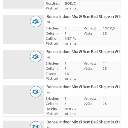
Rostlinná forma
BOLVORMIG
Pěstitel
oriental
Bonsai Indoor Mix Ø 9cm Ball Shape in Ø10cm
??? -,--
Skladem
Cena za kus
?
Velikost hrnce (cm)
10/10,5
Celkem:
?
Výška
25
Další doplňky
MET PLANTEN PASPOORT
Pěstitel
oriental
Bonsai Indoor Mix Ø 9cm Ball Shape in Ø11cm
??? -,--
Skladem
Cena za kus
?
Velikost hrnce (cm)
11
Celkem:
?
Výška
25
Transportní výška
30
Pěstitel
oriental
Bonsai Indoor Mix Ø 9cm Ball Shape in Ø11cm
??? -,--
Skladem
Cena za kus
?
Velikost hrnce (cm)
11
Celkem:
?
Výška
25
Rostlinná forma
BOLVORMIG
Pěstitel
oriental
Bonsai Indoor Mix Ø 9cm Ball Shape in Ø12cm
??? -,--