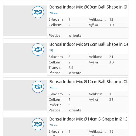
Bonsai Indoor Mix Ø09cm Ball Shape in Glass 
??? -,--
Skladem
Cena za kus
?
Velikost hrnce (cm)
13
Celkem:
?
Výška
30
Pěstitel
oriental
Bonsai Indoor Mix Ø12cm Ball Shape in Ceram
??? -,--
Skladem
Cena za kus
?
Velikost hrnce (cm)
21
Celkem:
?
Výška
30
Transportní výška
35
Pěstitel
oriental
Bonsai Indoor Mix Ø12cm Ball Shape in Glass 
??? -,--
Skladem
Cena za kus
?
Velikost hrnce (cm)
16
Celkem:
?
Výška
35
Počet rostlin/hrnce
1
Pěstitel
oriental
Bonsai Indoor Mix Ø14cm S-Shape in Ø15cm 
??? -,--
Skladem
Cena za kus
?
Velikost hrnce (cm)
15