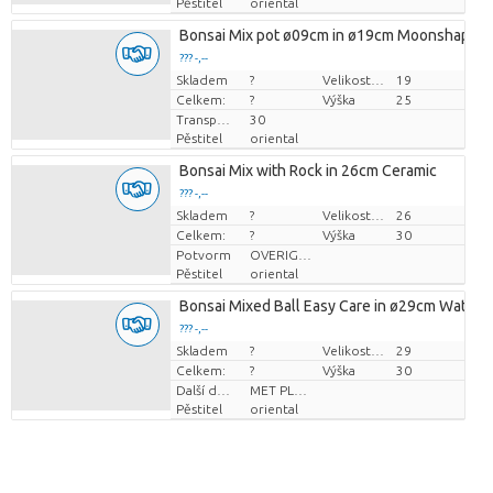
Pěstitel
oriental
Bonsai Mix pot ø09cm in ø19cm Moonshape C
??? -,--
Skladem
Cena za kus
?
Velikost hrnce (cm)
19
Celkem:
?
Výška
25
Transportní výška
30
Pěstitel
oriental
Bonsai Mix with Rock in 26cm Ceramic
??? -,--
Skladem
Cena za kus
?
Velikost hrnce (cm)
26
Celkem:
?
Výška
30
Potvorm
OVERIGE POTVORMEN
Pěstitel
oriental
Bonsai Mixed Ball Easy Care in ø29cm Waterfa
??? -,--
Skladem
Cena za kus
?
Velikost hrnce (cm)
29
Celkem:
?
Výška
30
Další doplňky
MET PLANTEN PASPOORT
Pěstitel
oriental