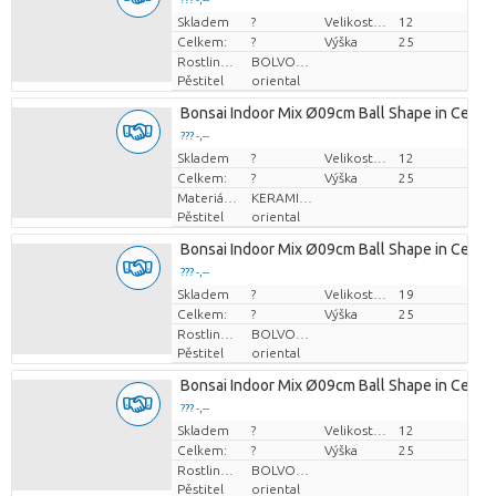
Skladem
Cena za kus
?
Velikost hrnce (cm)
12
Celkem:
?
Výška
25
Rostlinná forma
BOLVORMIG
Pěstitel
oriental
Bonsai Indoor Mix Ø09cm Ball Shape in Ceram
??? -,--
Skladem
Cena za kus
?
Velikost hrnce (cm)
12
Celkem:
?
Výška
25
Materiál hrnce
KERAMIEK
Pěstitel
oriental
Bonsai Indoor Mix Ø09cm Ball Shape in Ceram
??? -,--
Skladem
Cena za kus
?
Velikost hrnce (cm)
19
Celkem:
?
Výška
25
Rostlinná forma
BOLVORMIG
Pěstitel
oriental
Bonsai Indoor Mix Ø09cm Ball Shape in Ceram
??? -,--
Skladem
Cena za kus
?
Velikost hrnce (cm)
12
Celkem:
?
Výška
25
Rostlinná forma
BOLVORMIG
Pěstitel
oriental