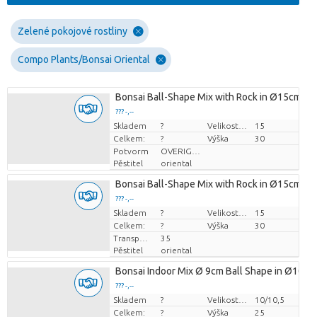
Zelené pokojové rostliny
Compo Plants/Bonsai Oriental
Bonsai Ball-Shape Mix with Rock in Ø15cm Ce
??? -,--
Skladem
Cena za kus
?
Velikost hrnce (cm)
15
Celkem:
?
Výška
30
Potvorm
OVERIGE POTVORMEN
Pěstitel
oriental
Bonsai Ball-Shape Mix with Rock in Ø15cm Ce
??? -,--
Skladem
Cena za kus
?
Velikost hrnce (cm)
15
Celkem:
?
Výška
30
Transportní výška
35
Pěstitel
oriental
Bonsai Indoor Mix Ø 9cm Ball Shape in Ø10cm
??? -,--
Skladem
Cena za kus
?
Velikost hrnce (cm)
10/10,5
Celkem:
?
Výška
25