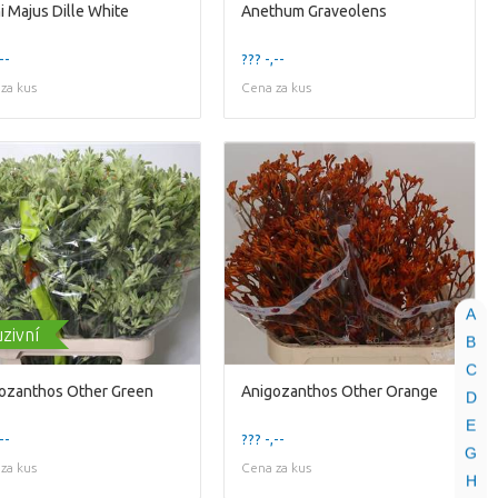
 Majus Dille White
Anethum Graveolens
--
??? -,--
za kus
Cena za kus
A
uzivní
B
C
ozanthos Other Green
Anigozanthos Other Orange
D
E
--
??? -,--
G
za kus
Cena za kus
H