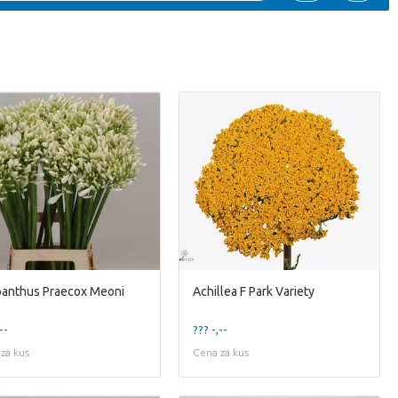
anthus Praecox Meoni
Achillea F Park Variety
--
??? -,--
za kus
Cena za kus