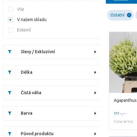
Vše
Ostatní
V našem skladu
Externí
Slevy / Exkluzivní
Délka
Čistá váha
Agapanthus 
Barva
??? -,--
Cena za kus
Původ produktu