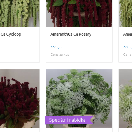
 Ca Cycloop
Amaranthus Ca Rosary
Amar
??? -,--
??? -,
Cena za kus
Cena 
Speciální nabídka