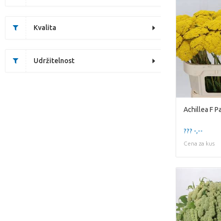
Kvalita
Udržitelnost
Achillea F P
??? -,--
Cena za kus