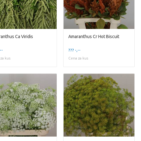
anthus Ca Viridis
Amaranthus Cr Hot Biscuit
--
??? -,--
za kus
Cena za kus