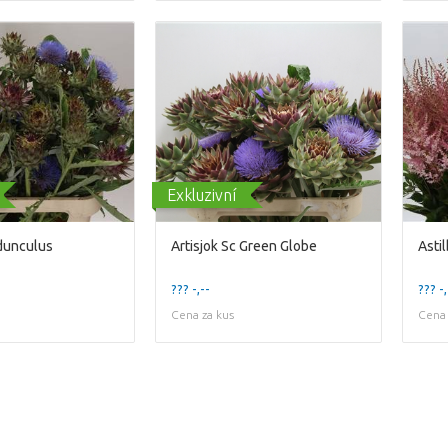
Exkluzivní
rdunculus
Artisjok Sc Green Globe
Astil
??? -,--
??? -,
Cena za kus
Cena 