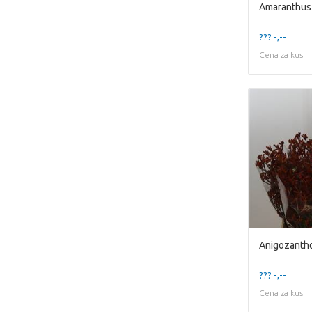
Amaranthus 
??? -,--
Cena za kus
Anigozantho
??? -,--
Cena za kus