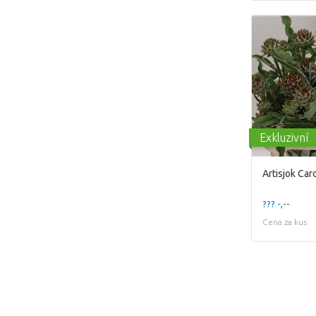
Exkluzivní
Artisjok Ca
??? -,--
Cena za kus