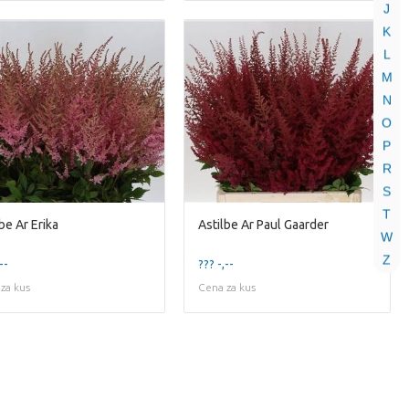
J
K
L
M
N
O
P
R
S
T
be Ar Erika
Astilbe Ar Paul Gaarder
W
Z
--
??? -,--
za kus
Cena za kus