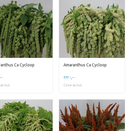
anthus Ca Cycloop
Amaranthus Ca Cycloop
--
??? -,--
za kus
Cena za kus