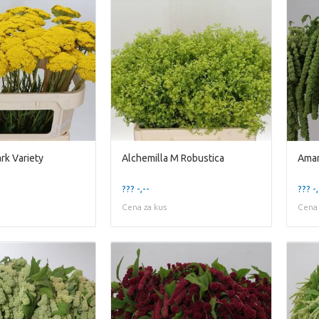
ark Variety
Alchemilla M Robustica
Amar
??? -,--
??? -,
Cena za kus
Cena 