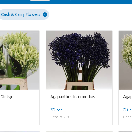
Cash & Carry Flowers
Gletsjer
Agapanthus Intermedius
Agap
??? -,--
??? -,
Cena za kus
Cena 