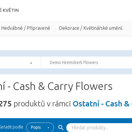
É KVĚTIN
/ Hedvábné / Připravené
Dekorace / Květinářské umění.
Demo Heemskerk Flowers
í - Cash & Carry Flowers
275
produktů v rámci
Ostatní - Cash &
Seřadit podle
Popis