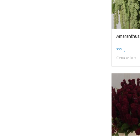
Amaranthus
??? -,--
Cena za kus