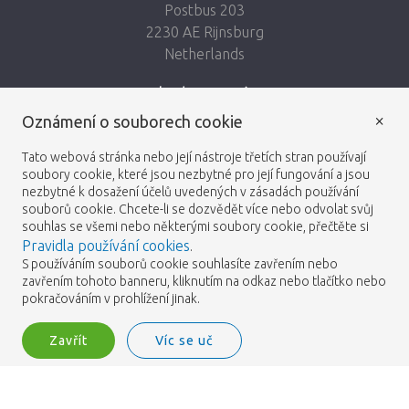
Postbus 203
2230 AE Rijnsburg
Netherlands
Sledujte nás:
×
Oznámení o souborech cookie
Tato webová stránka nebo její nástroje třetích stran používají
soubory cookie, které jsou nezbytné pro její fungování a jsou
nezbytné k dosažení účelů uvedených v zásadách používání
Heemskerk Flowers
Obchodní podmínky
© 2026 -
souborů cookie. Chcete-li se dozvědět více nebo odvolat svůj
souhlas se všemi nebo některými soubory cookie, přečtěte si
Pravidla používání cookies
.
Zásady ochrany osobních
S používáním souborů cookie souhlasíte zavřením nebo
zavřením tohoto banneru, kliknutím na odkaz nebo tlačítko nebo
údajů
pokračováním v prohlížení jinak.
Zavřít
Víc se uč
Heemskerk Flowers is a trading name of BGH A.Heemskerk AZN b.v.
2
Přihlášení
Filtrovat