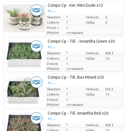
Compo Cp - Ker. Mini Dude x12
??? -,--
Skladem
Cena za kus
?
Velikost hrnce (cm)
6
Celkem:
?
Výška
9
Počet rostlin/hrnce
1
Pěstitel
corsaplant
Compo Cp - Till. - Ionantha Green x20
??? -,--
Skladem
Cena za kus
?
Velikost hrnce (cm)
8/8,5
Celkem:
?
Výška
10
Zralost
1
Pěstitel
corsaplant
Compo Cp - Till. Box Mixed x20
??? -,--
Skladem
Cena za kus
?
Velikost hrnce (cm)
9/9,5
Celkem:
?
Výška
15
Zralost
1
Pěstitel
corsaplant
Compo Cp - Till. Ionantha Red x20
??? -,--
Skladem
Cena za kus
?
Velikost hrnce (cm)
8/8,5
Celkem:
?
Výška
10