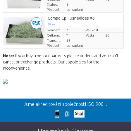
Zralost
1
Pěstitel
corsaplant
Compo Cp - Usneoides X6
??? -,--
Skladem
Cena za kus
?
Velikost hrnce (cm)
5
Celkem:
?
Výška
50
Transportní výška
15
Pěstitel
corsaplant
Note:
If you buy from our partners please understand you can't
cancel or exchange products. Our appologies for the
inconvenience.
Zpět
Jsme akreditováni společností ISO 9001.
Omlouváme se
Tato stránka neexistuje. Kliknutím na