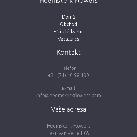
Heemskerk Flowers
tlačítko níže se vrátíte do obchodu.
Domů
Obchod
Přátelé květin
Vacatures
Vezmi mě zpátky do obchodu
Kontakt
Telefon
+31 (71) 40 98 100
E-mail
info@heemskerkflowers.com
Vaše adresa
Heemskerk Flowers
Laan van Verhof 65