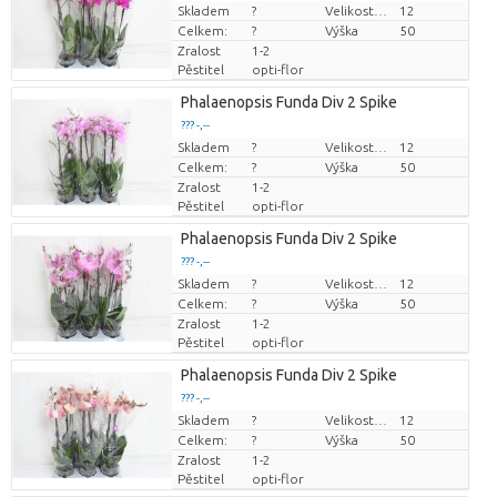
Skladem
Cena za kus
?
Velikost hrnce (cm)
12
Celkem:
?
Výška
50
Zralost
1-2
Pěstitel
opti-flor
Phalaenopsis Funda Div 2 Spike
??? -,--
Skladem
Cena za kus
?
Velikost hrnce (cm)
12
Celkem:
?
Výška
50
Zralost
1-2
Pěstitel
opti-flor
Phalaenopsis Funda Div 2 Spike
??? -,--
Skladem
Cena za kus
?
Velikost hrnce (cm)
12
Celkem:
?
Výška
50
Zralost
1-2
Pěstitel
opti-flor
Phalaenopsis Funda Div 2 Spike
??? -,--
Skladem
Cena za kus
?
Velikost hrnce (cm)
12
Celkem:
?
Výška
50
Zralost
1-2
Pěstitel
opti-flor