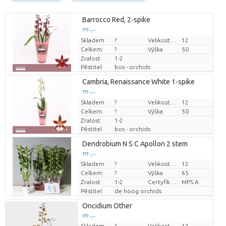
Barrocco Red, 2-spike
??? -,--
Skladem
Cena za kus
?
Velikost hrnce (cm)
12
Celkem:
?
Výška
50
Zralost
1-2
Pěstitel
bos - orchids
Cambria, Renaissance White 1-spike
??? -,--
Skladem
Cena za kus
?
Velikost hrnce (cm)
12
Celkem:
?
Výška
50
Zralost
1-2
Pěstitel
bos - orchids
Dendrobium N S C Apollon 2 stem
??? -,--
Skladem
?
Velikost hrnce (cm)
12
Cena za kus
Celkem:
?
Výška
65
Zralost
1-2
Certyfikat MPS.
MPS A
Pěstitel
de hoog orchids
Oncidium Other
??? -,--
Skladem
?
Velikost hrnce (cm)
12