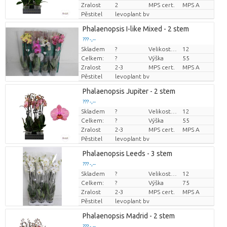
Zralost
2
MPS cert.
MPS A
Pěstitel
levoplant bv
Phalaenopsis I-like Mixed - 2 stem
??? -,--
Skladem
?
Velikost hrnce (cm)
12
Cena za kus
Celkem:
?
Výška
55
Zralost
2-3
MPS cert.
MPS A
Pěstitel
levoplant bv
Phalaenopsis Jupiter - 2 stem
??? -,--
Skladem
?
Velikost hrnce (cm)
12
Cena za kus
Celkem:
?
Výška
55
Zralost
2-3
MPS cert.
MPS A
Pěstitel
levoplant bv
Phalaenopsis Leeds - 3 stem
??? -,--
Skladem
?
Velikost hrnce (cm)
12
Cena za kus
Celkem:
?
Výška
75
Zralost
2-3
MPS cert.
MPS A
Pěstitel
levoplant bv
Phalaenopsis Madrid - 2 stem
??? -,--