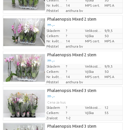
Celkem:
?
Výška
50
Nr. květináč
14
MPS cert.
MPS A
Pěstitel
anthura bv
Phalaenopsis Mixed 2 stem
??? -,--
Skladem
?
Velikost hrnce (cm)
9/9,5
Cena za kus
Celkem:
?
Výška
50
Nr. květináč
14
MPS cert.
MPS A
Pěstitel
anthura bv
Phalaenopsis Mixed 2 stem
??? -,--
Skladem
?
Velikost hrnce (cm)
9/9,5
Cena za kus
Celkem:
?
Výška
50
Nr. květináč
14
MPS cert.
MPS A
Pěstitel
anthura bv
Phalaenopsis Mixed 3 stem
??? -,--
Cena za kus
Skladem
?
Velikost hrnce (cm)
12
Celkem:
?
Výška
55
Zralost
1-2
Phalaenopsis Mixed 3 stem