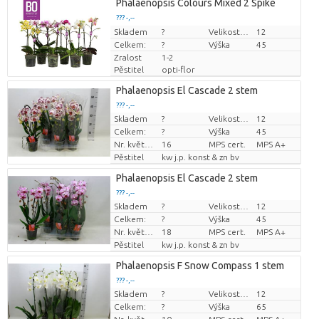
Phalaenopsis Colours Mixed 2 Spike
??? -,--
Skladem
Cena za kus
?
Velikost hrnce (cm)
12
Celkem:
?
Výška
45
Zralost
1-2
Pěstitel
opti-flor
Phalaenopsis El Cascade 2 stem
??? -,--
Skladem
?
Velikost hrnce (cm)
12
Cena za kus
Celkem:
?
Výška
45
Nr. květináč
16
MPS cert.
MPS A+
Pěstitel
kw j.p. konst & zn bv
Phalaenopsis El Cascade 2 stem
??? -,--
Skladem
?
Velikost hrnce (cm)
12
Cena za kus
Celkem:
?
Výška
45
Nr. květináč
18
MPS cert.
MPS A+
Pěstitel
kw j.p. konst & zn bv
Phalaenopsis F Snow Compass 1 stem
??? -,--
Skladem
?
Velikost hrnce (cm)
12
Cena za kus
Celkem:
?
Výška
65