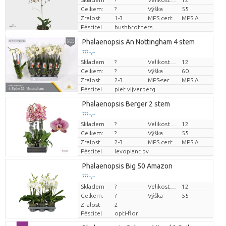
Cena za kus
Celkem:
?
Výška
55
Zralost
1-3
MPS cert.
MPS A
Pěstitel
bushbrothers
Phalaenopsis An Nottingham 4 stem
??? -,--
Skladem
?
Velikost hrnce (cm)
12
Cena za kus
Celkem:
?
Výška
60
Zralost
2-3
MPS-sertifikaatti.
MPS A
Pěstitel
piet vijverberg
Phalaenopsis Berger 2 stem
??? -,--
Skladem
?
Velikost hrnce (cm)
12
Cena za kus
Celkem:
?
Výška
55
Zralost
2-3
MPS cert.
MPS A
Pěstitel
levoplant bv
Phalaenopsis Big 50 Amazon
??? -,--
Skladem
Cena za kus
?
Velikost hrnce (cm)
12
Celkem:
?
Výška
55
Zralost
2
Pěstitel
opti-flor