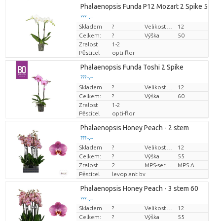
Phalaenopsis Funda P12 Mozart 2 Spike 50 C
??? -,--
Skladem
Cena za kus
?
Velikost hrnce (cm)
12
Celkem:
?
Výška
50
Zralost
1-2
Pěstitel
opti-flor
Phalaenopsis Funda Toshi 2 Spike
??? -,--
Skladem
Cena za kus
?
Velikost hrnce (cm)
12
Celkem:
?
Výška
60
Zralost
1-2
Pěstitel
opti-flor
Phalaenopsis Honey Peach - 2 stem
??? -,--
Skladem
?
Velikost hrnce (cm)
12
Cena za kus
Celkem:
?
Výška
55
Zralost
2
MPS-sertifikaatti.
MPS A
Pěstitel
levoplant bv
Phalaenopsis Honey Peach - 3 stem 60
??? -,--
Skladem
?
Velikost hrnce (cm)
12
Cena za kus
Celkem:
?
Výška
55