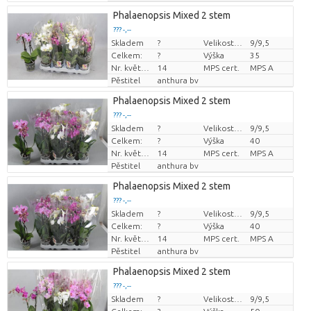
Phalaenopsis Mixed 2 stem
??? -,--
Skladem
?
Velikost hrnce (cm)
9/9,5
Cena za kus
Celkem:
?
Výška
35
Nr. květináč
14
MPS cert.
MPS A
Pěstitel
anthura bv
Phalaenopsis Mixed 2 stem
??? -,--
Skladem
?
Velikost hrnce (cm)
9/9,5
Cena za kus
Celkem:
?
Výška
40
Nr. květináč
14
MPS cert.
MPS A
Pěstitel
anthura bv
Phalaenopsis Mixed 2 stem
??? -,--
Skladem
?
Velikost hrnce (cm)
9/9,5
Cena za kus
Celkem:
?
Výška
40
Nr. květináč
14
MPS cert.
MPS A
Pěstitel
anthura bv
Phalaenopsis Mixed 2 stem
??? -,--
Skladem
?
Velikost hrnce (cm)
9/9,5
Cena za kus