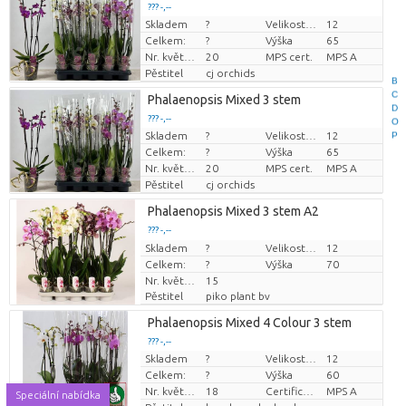
??? -,--
Skladem
?
Velikost hrnce (cm)
12
Cena za kus
Celkem:
?
Výška
65
Nr. květináč
20
MPS cert.
MPS A
Pěstitel
cj orchids
B
C
Phalaenopsis Mixed 3 stem
D
??? -,--
O
Skladem
?
Velikost hrnce (cm)
12
P
Cena za kus
Celkem:
?
Výška
65
Nr. květináč
20
MPS cert.
MPS A
Pěstitel
cj orchids
Phalaenopsis Mixed 3 stem A2
??? -,--
Skladem
Cena za kus
?
Velikost hrnce (cm)
12
Celkem:
?
Výška
70
Nr. květináč
15
Pěstitel
piko plant bv
Phalaenopsis Mixed 4 Colour 3 stem
??? -,--
Skladem
?
Velikost hrnce (cm)
12
Cena za kus
Celkem:
?
Výška
60
Nr. květináč
18
Certificare MPS.
MPS A
Speciální nabídka