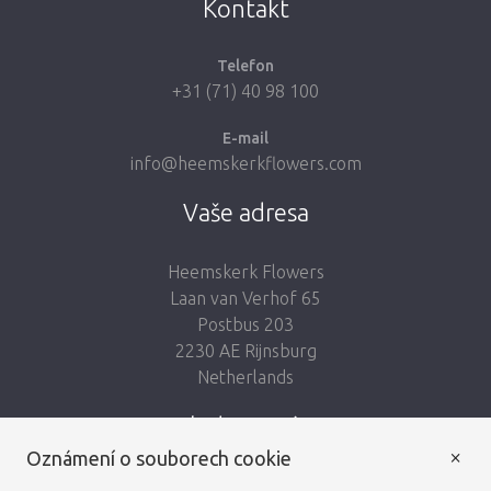
Kontakt
Telefon
+31 (71) 40 98 100
E-mail
info@heemskerkflowers.com
Vaše adresa
Heemskerk Flowers
Laan van Verhof 65
Postbus 203
2230 AE Rijnsburg
Netherlands
Sledujte nás:
×
Oznámení o souborech cookie