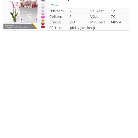
??? -,--
Skladem
?
Velikost hrnce (cm)
12
Cena za kus
Celkem:
?
Výška
70
Zralost
2-3
MPS cert.
MPS A
Pěstitel
piet vijverberg