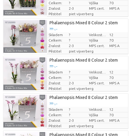
Celkem:
?
Výška
70
Zralost
2-3
MPS cert.
MPS A
Pěstitel
piet vijverberg
Phalaenopsis Mixed 8 Colour 2 stem
??? -,--
Skladem
?
Velikost hrnce (cm)
12
Cena za kus
Celkem:
?
Výška
70
Zralost
2-3
MPS cert.
MPS A
Pěstitel
piet vijverberg
Phalaenopsis Mixed 8 Colour 2 stem
??? -,--
Skladem
?
Velikost hrnce (cm)
12
Cena za kus
Celkem:
?
Výška
70
Zralost
2-3
MPS cert.
MPS A
Pěstitel
piet vijverberg
Phalaenopsis Mixed 8 Colour 2 stem
??? -,--
Skladem
?
Velikost hrnce (cm)
12
Cena za kus
Celkem:
?
Výška
70
Zralost
2-3
MPS cert.
MPS A
Pěstitel
piet vijverberg
Phalaenopsis Mixed 8 Colour 3 stem