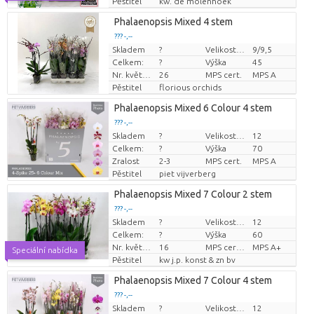
Pěstitel
kw. de molenhoek
Phalaenopsis Mixed 4 stem
??? -,--
Skladem
?
Velikost hrnce (cm)
9/9,5
Cena za kus
Celkem:
?
Výška
45
Nr. květináč
26
MPS cert.
MPS A
Pěstitel
florious orchids
Phalaenopsis Mixed 6 Colour 4 stem
??? -,--
Skladem
?
Velikost hrnce (cm)
12
Cena za kus
Celkem:
?
Výška
70
Zralost
2-3
MPS cert.
MPS A
Pěstitel
piet vijverberg
Phalaenopsis Mixed 7 Colour 2 stem
??? -,--
Skladem
?
Velikost hrnce (cm)
12
Cena za kus
Celkem:
?
Výška
60
Nr. květináč
16
MPS certifikace.
MPS A+
Speciální nabídka
Pěstitel
kw j.p. konst & zn bv
Phalaenopsis Mixed 7 Colour 4 stem
??? -,--
Skladem
?
Velikost hrnce (cm)
12
Cena za kus