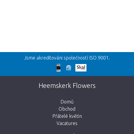
Zpět
Jsme akreditováni společností ISO 9001.
Omlouváme se
Tato stránka neexistuje. Kliknutím na
Heemskerk Flowers
tlačítko níže se vrátíte do obchodu.
Domů
Obchod
Přátelé květin
Vacatures
Vezmi mě zpátky do obchodu