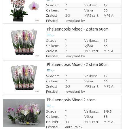
Skladem
?
Velikost hrnce (cm)
12
Cena za kus
Celkem:
?
Výška
55
Zralost
2-3
MPS cert.
MPS A
Pěstitel
levoplant bv
Phalaenopsis Mixed - 2 stem 60cm
??? -,--
Skladem
?
Velikost hrnce (cm)
12
Cena za kus
Celkem:
?
Výška
55
Zralost
2
MPS cert.
MPS A
Pěstitel
levoplant bv
Phalaenopsis Mixed - 2 stem 60cm
??? -,--
Skladem
?
Velikost hrnce (cm)
12
Cena za kus
Celkem:
?
Výška
55
Zralost
2-3
MPS cert.
MPS A
Pěstitel
levoplant bv
Phalaenopsis Mixed 2 stem
??? -,--
Skladem
?
Velikost hrnce (cm)
9/9,5
Cena za kus
Celkem:
?
Výška
35
Nr. květináč
14
MPS cert.
MPS A
Pěstitel
anthura bv