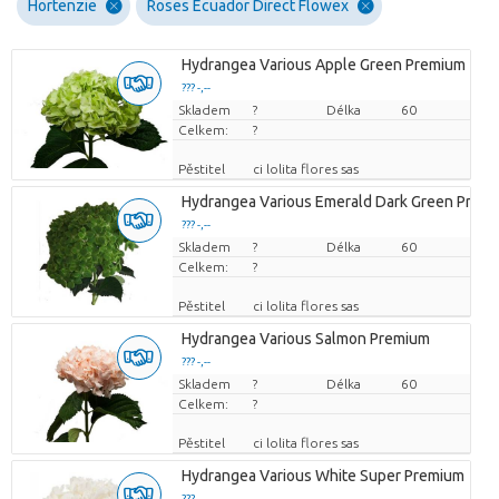
Hortenzie
Roses Ecuador Direct Flowex
Hydrangea Various Apple Green Premium
??? -,--
Skladem
Cena za kus
?
Délka
60
Celkem:
?
Pěstitel
ci lolita flores sas
Hydrangea Various Emerald Dark Green Prem
??? -,--
Skladem
Cena za kus
?
Délka
60
Celkem:
?
Pěstitel
ci lolita flores sas
Hydrangea Various Salmon Premium
??? -,--
Skladem
Cena za kus
?
Délka
60
Celkem:
?
Pěstitel
ci lolita flores sas
Hydrangea Various White Super Premium
??? -,--