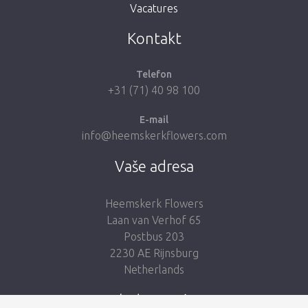
Vacatures
Vezmi mě zpátky do obchodu
Kontakt
Telefon
+31 (71) 40 98 100
E-mail
info@heemskerkflowers.com
Vaše adresa
Heemskerk Flowers
Laan van Verhof 65
Postbus 203
2230 AE Rijnsburg
Netherlands
Sledujte nás: