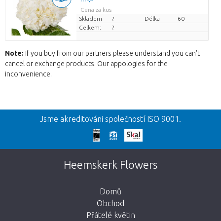
Cena za kus
Skladem
?
Délka
60
Celkem:
?
Note:
If you buy from our partners please understand you can't
cancel or exchange products. Our appologies for the
inconvenience.
Zpět
Jsme akreditováni společností ISO 9001.
Omlouváme se
Tato stránka neexistuje. Kliknutím na
Heemskerk Flowers
tlačítko níže se vrátíte do obchodu.
Domů
Obchod
Přátelé květin