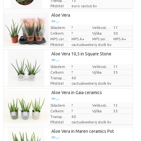
Transportní výška
15
Pěstitel
euro cactus bv
Aloe Vera
??? -,--
Skladem
?
Velikost hrnce (cm)
17
Cena za kus
Celkem:
?
Výška
50
MPS certifikace.
MPS A+
MPS sertifikāts
MPS A+
Pěstitel
cactuskwekerij stolk bv
Aloe Vera 10,5 in Square Stone
??? -,--
Skladem
Cena za kus
?
Velikost hrnce (cm)
11
Celkem:
?
Výška
35
Transportní výška
40
Pěstitel
cactuskwekerij stolk bv
Aloe Vera in Gaia ceramics
??? -,--
Skladem
Cena za kus
?
Velikost hrnce (cm)
13
Celkem:
?
Výška
35
Transportní výška
40
Pěstitel
cactuskwekerij stolk bv
Aloe Vera in Maren ceramics Pot
??? -,--