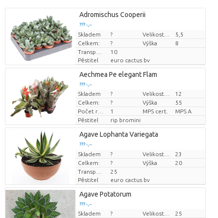
Adromischus Cooperii
??? -,--
Skladem
Cena za kus
?
Velikost hrnce (cm)
5,5
Celkem:
?
Výška
8
Transportní výška
10
Pěstitel
euro cactus bv
Aechmea Pe elegant Flam
??? -,--
Skladem
?
Velikost hrnce (cm)
12
Cena za kus
Celkem:
?
Výška
55
Počet rostlin/hrnce
1
MPS cert.
MPS A
Pěstitel
rip bromini
Agave Lophanta Variegata
??? -,--
Skladem
Cena za kus
?
Velikost hrnce (cm)
23
Celkem:
?
Výška
20
Transportní výška
25
Pěstitel
euro cactus bv
Agave Potatorum
??? -,--
Skladem
?
Velikost hrnce (cm)
25
Cena za kus