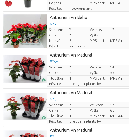
Počet rostlin/hrnce
2
MPS cert.
MPS A
Pěstitel
houwenplant
Anthurium An Idaho
??? -,--
Skladem
?
Velikost hrnce (cm)
17
Cena za kus
Celkem:
?
Výška
55
Nr. květináč
6
MPS cert.
MPS A+
Pěstitel
we-plants
Anthurium An Madural
??? -,--
Skladem
?
Velikost hrnce (cm)
14
Cena za kus
Celkem:
?
Výška
55
Tloušťka
1
MPS cert.
MPS A+
Pěstitel
breugem plants bv
Anthurium An Madural
??? -,--
Skladem
?
Velikost hrnce (cm)
17
Cena za kus
Celkem:
?
Výška
60
Tloušťka
1
MPS cert.
MPS A+
Pěstitel
breugem plants bv
Anthurium An Madural
??? -,--