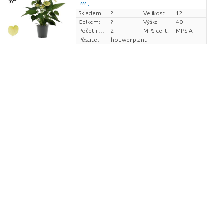
??? -,--
Skladem
?
Velikost hrnce (cm)
12
Cena za kus
Celkem:
?
Výška
40
Počet rostlin/hrnce
2
MPS cert.
MPS A
Pěstitel
houwenplant