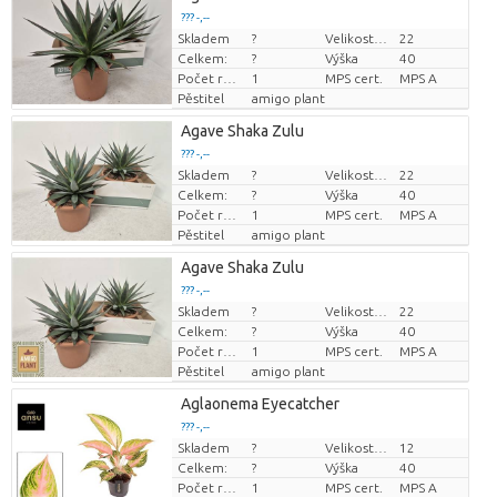
??? -,--
Skladem
?
Velikost hrnce (cm)
22
Cena za kus
Celkem:
?
Výška
40
Počet rostlin/hrnce
1
MPS cert.
MPS A
Pěstitel
amigo plant
Agave Shaka Zulu
??? -,--
Skladem
?
Velikost hrnce (cm)
22
Cena za kus
Celkem:
?
Výška
40
Počet rostlin/hrnce
1
MPS cert.
MPS A
Pěstitel
amigo plant
Agave Shaka Zulu
??? -,--
Skladem
?
Velikost hrnce (cm)
22
Cena za kus
Celkem:
?
Výška
40
Počet rostlin/hrnce
1
MPS cert.
MPS A
Pěstitel
amigo plant
Aglaonema Eyecatcher
??? -,--
Skladem
?
Velikost hrnce (cm)
12
Cena za kus
Celkem:
?
Výška
40
Počet rostlin/hrnce
1
MPS cert.
MPS A