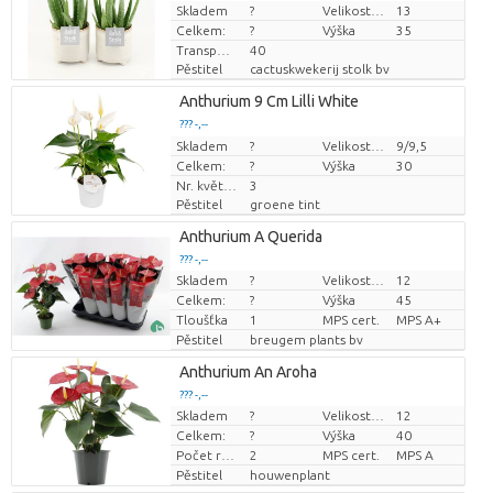
Skladem
Cena za kus
?
Velikost hrnce (cm)
13
Celkem:
?
Výška
35
Transportní výška
40
Pěstitel
cactuskwekerij stolk bv
Anthurium 9 Cm Lilli White
??? -,--
Skladem
Cena za kus
?
Velikost hrnce (cm)
9/9,5
Celkem:
?
Výška
30
Nr. květináč
3
Pěstitel
groene tint
Anthurium A Querida
??? -,--
Skladem
?
Velikost hrnce (cm)
12
Cena za kus
Celkem:
?
Výška
45
Tloušťka
1
MPS cert.
MPS A+
Pěstitel
breugem plants bv
Anthurium An Aroha
??? -,--
Skladem
?
Velikost hrnce (cm)
12
Cena za kus
Celkem:
?
Výška
40
Počet rostlin/hrnce
2
MPS cert.
MPS A
Pěstitel
houwenplant