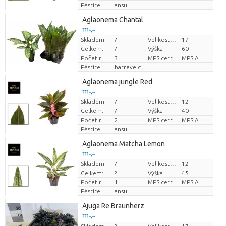
Pěstitel
ansu
Aglaonema Chantal
??? -,--
Skladem
?
Velikost hrnce (cm)
17
Cena za kus
Celkem:
?
Výška
60
Počet rostlin/hrnce
3
MPS cert.
MPS A
Pěstitel
barreveld
Aglaonema jungle Red
??? -,--
Skladem
?
Velikost hrnce (cm)
12
Cena za kus
Celkem:
?
Výška
40
Počet rostlin/hrnce
2
MPS cert.
MPS A
Pěstitel
ansu
Aglaonema Matcha Lemon
??? -,--
Skladem
?
Velikost hrnce (cm)
12
Cena za kus
Celkem:
?
Výška
45
Počet rostlin/hrnce
1
MPS cert.
MPS A
Pěstitel
ansu
Ajuga Re Braunherz
??? -,--