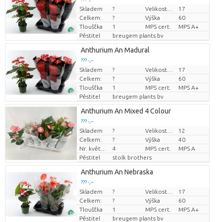
Skladem
?
Velikost hrnce (cm)
17
Cena za kus
Celkem:
?
Výška
60
Tloušťka
1
MPS cert.
MPS A+
Pěstitel
breugem plants bv
Anthurium An Madural
??? -,--
Skladem
?
Velikost hrnce (cm)
17
Cena za kus
Celkem:
?
Výška
60
Tloušťka
1
MPS cert.
MPS A+
Pěstitel
breugem plants bv
Anthurium An Mixed 4 Colour
??? -,--
Skladem
?
Velikost hrnce (cm)
12
Cena za kus
Celkem:
?
Výška
40
Nr. květináč
4
MPS cert.
MPS A
Pěstitel
stolk brothers
Anthurium An Nebraska
??? -,--
Skladem
?
Velikost hrnce (cm)
17
Cena za kus
Celkem:
?
Výška
60
Tloušťka
1
MPS cert.
MPS A+
Pěstitel
breugem plants bv