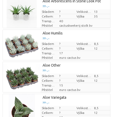
Aloe Arborescens in Stone Look Pot
??? -,--
Skladem
Cena za kus
?
Velikost hrnce (cm)
13
Celkem:
?
Výška
35
Transportní výška
40
Pěstitel
cactuskwekerij stolk bv
Aloe Humilis
??? -,--
Skladem
Cena za kus
?
Velikost hrnce (cm)
8,5
Celkem:
?
Výška
12
Transportní výška
17
Pěstitel
euro cactus bv
Aloe Other
??? -,--
Skladem
Cena za kus
?
Velikost hrnce (cm)
8,5
Celkem:
?
Výška
12
Transportní výška
15
Pěstitel
euro cactus bv
Aloe Variegata
??? -,--
Skladem
Cena za kus
?
Velikost hrnce (cm)
8,5
Celkem:
?
Výška
12