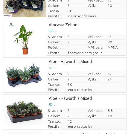
Skladem
Cena za kus
?
Velikost hrnce (cm)
17
Celkem:
?
Výška
20
Transportní výška
30
Pěstitel
de kroonflowers
Alocasia Zebrina
??? -,--
Skladem
?
Velikost hrnce (cm)
24
Cena za kus
Celkem:
?
Výška
80
Počet rostlin/hrnce
1
MPS cert.
MPS A
Pěstitel
forever plants group
Aloë - Haworthia Mixed
??? -,--
Skladem
Cena za kus
?
Velikost hrnce (cm)
17
Celkem:
?
Výška
24
Transportní výška
30
Pěstitel
euro cactus bv
Aloë - Haworthia Mixed
??? -,--
Skladem
Cena za kus
?
Velikost hrnce (cm)
5,5
Celkem:
?
Výška
10
Transportní výška
12
Pěstitel
euro cactus bv