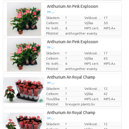
Anthurium An Pink Explosion
??? -,--
Skladem
?
Velikost hrnce (cm)
17
Cena za kus
Celkem:
?
Výška
50
Nr. květináč
6
MPS cert.
MPS A+
Pěstitel
anthogether evanty
Anthurium An Pink Explosion
??? -,--
Skladem
?
Velikost hrnce (cm)
17
Cena za kus
Celkem:
?
Výška
65
Nr. květináč
6
MPS cert.
MPS A+
Pěstitel
anthogether evanty
Anthurium An Royal Champ
??? -,--
Skladem
?
Velikost hrnce (cm)
12
Cena za kus
Celkem:
?
Výška
42
Tloušťka
1
MPS cert.
MPS A+
Pěstitel
breugem plants bv
Anthurium An Royal Champ
??? -,--
Skladem
?
Velikost hrnce (cm)
12
Cena za kus