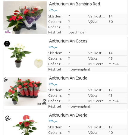
Anthurium An Bambino Red
??? -,--
Skladem
Cena za kus
?
Velikost hrnce (cm)
14
Celkem:
?
Výška
50
Počet rostlin/hrnce
2
Pěstitel
opschroef
Anthurium An Cocos
??? -,--
Skladem
?
Velikost hrnce (cm)
14
Cena za kus
Celkem:
?
Výška
45
Počet rostlin/hrnce
2
MPS cert.
MPS A
Pěstitel
houwenplant
Anthurium An Esudo
??? -,--
Skladem
?
Velikost hrnce (cm)
12
Cena za kus
Celkem:
?
Výška
43
Počet rostlin/hrnce
2
MPS cert.
MPS A
Pěstitel
houwenplant
Anthurium An Everio
??? -,--
Skladem
?
Velikost hrnce (cm)
12
Cena za kus
Celkem:
?
Výška
40