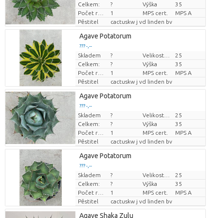
Celkem:
?
Výška
35
Počet rostlin/hrnce
1
MPS cert.
MPS A
Pěstitel
cactuskw j vd linden bv
Agave Potatorum
??? -,--
Skladem
?
Velikost hrnce (cm)
25
Cena za kus
Celkem:
?
Výška
35
Počet rostlin/hrnce
1
MPS cert.
MPS A
Pěstitel
cactuskw j vd linden bv
Agave Potatorum
??? -,--
Skladem
?
Velikost hrnce (cm)
25
Cena za kus
Celkem:
?
Výška
35
Počet rostlin/hrnce
1
MPS cert.
MPS A
Pěstitel
cactuskw j vd linden bv
Agave Potatorum
??? -,--
Skladem
?
Velikost hrnce (cm)
25
Cena za kus
Celkem:
?
Výška
35
Počet rostlin/hrnce
1
MPS cert.
MPS A
Pěstitel
cactuskw j vd linden bv
Agave Shaka Zulu