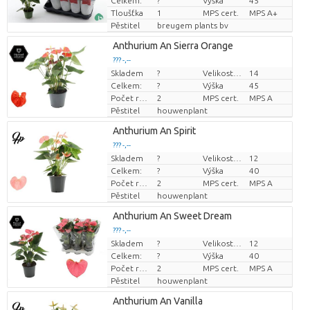
Celkem:
?
Výška
45
Tloušťka
1
MPS cert.
MPS A+
Pěstitel
breugem plants bv
Anthurium An Sierra Orange
??? -,--
Skladem
?
Velikost hrnce (cm)
14
Cena za kus
Celkem:
?
Výška
45
Počet rostlin/hrnce
2
MPS cert.
MPS A
Pěstitel
houwenplant
Anthurium An Spirit
??? -,--
Skladem
?
Velikost hrnce (cm)
12
Cena za kus
Celkem:
?
Výška
40
Počet rostlin/hrnce
2
MPS cert.
MPS A
Pěstitel
houwenplant
Anthurium An Sweet Dream
??? -,--
Skladem
?
Velikost hrnce (cm)
12
Cena za kus
Celkem:
?
Výška
40
Počet rostlin/hrnce
2
MPS cert.
MPS A
Pěstitel
houwenplant
Anthurium An Vanilla