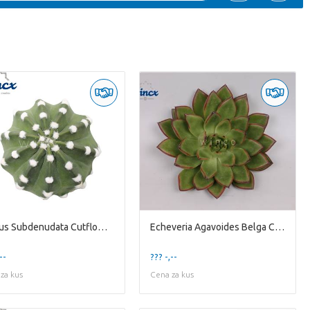
Cactus Subdenudata Cutflower Wincx-8cm
Echeveria Agavoides Belga Cutflower Wincx-8cm
--
??? -,--
za kus
Cena za kus