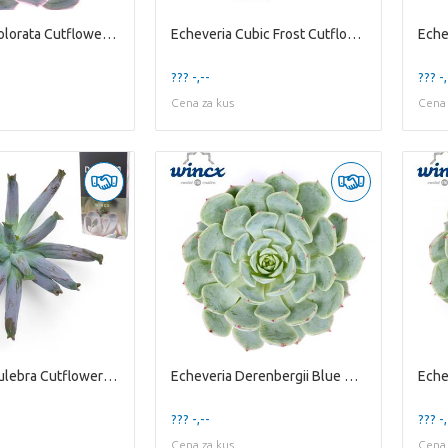
Echeveria Colorata Cutflower Wincx-8cm
Echeveria Cubic Frost Cutflower Wincx-10cm
??? -,--
??? -,
Cena za kus
Cena 
Echeveria Culebra Cutflower Wincx-16cm
Echeveria Derenbergii Blue Cutflower Wincx-5cm
??? -,--
??? -,
Cena za kus
Cena 