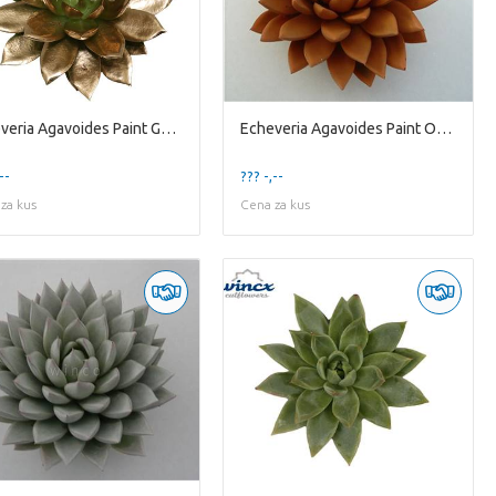
Echeveria Agavoides Paint Gold Cutflower Wincx-8cm
Echeveria Agavoides Paint Orange Pumpkin Cutfl Win
--
??? -,--
za kus
Cena za kus