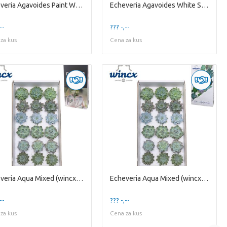
Echeveria Agavoides Paint White Cutflower Wincx-8c
Echeveria Agavoides White Sow Wincx-12cm
--
??? -,--
za kus
Cena za kus
Echeveria Aqua Mixed (wincx) Cutflower Wincx-8cm
Echeveria Aqua Mixed (wincx) Cutflower Wincx-8cm
--
??? -,--
za kus
Cena za kus