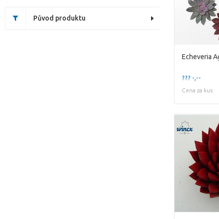
Původ produktu
??? -,--
Cena za kus