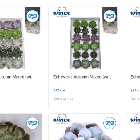
Echeveria Autumn Mixed (wincx) Cutfl (5 Spcs) Wincx-
Echeveria Autumn Mixed (wincx) Cutfl (6 Spcs) Wincx-
??? -,--
??? -,
Cena za kus
Cena 