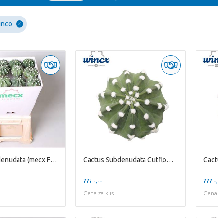
inco
Cactus Subdenudata (mecx Flowers) Mecx-emmer 8cm
Cactus Subdenudata Cutflower Wincx-8cm
??? -,--
??? -,
Cena za kus
Cena 