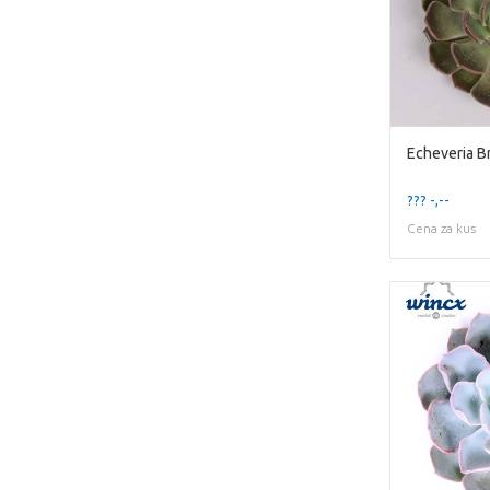
??? -,--
Cena za kus