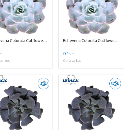
Echeveria Colorata Cutflower Wincx-5cm
Echeveria Colorata Cutflower Wincx-8cm
--
??? -,--
za kus
Cena za kus