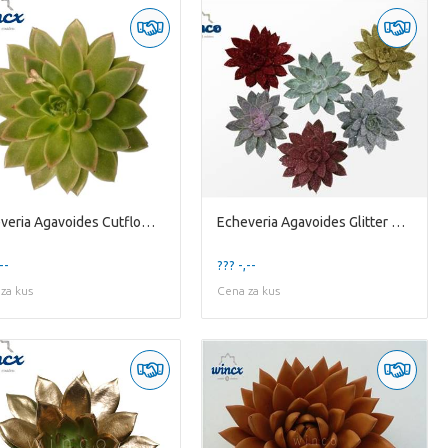
Echeveria Agavoides Cutflower Wincx-14cm
Echeveria Agavoides Glitter Mixed Cutflower (bio) Wi
--
??? -,--
za kus
Cena za kus