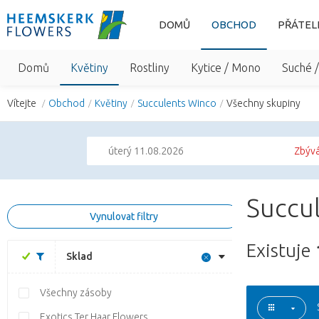
DOMŮ
OBCHOD
PŘÁTEL
Domů
Květiny
Rostliny
Kytice / Mono
Suché 
Vítejte
Obchod
Květiny
Succulents Winco
Všechny skupiny
úterý 11.08.2026
Zbývá
Succu
Vynulovat filtry
Existuje
Sklad
Všechny zásoby
Exotics Ter Haar Flowers