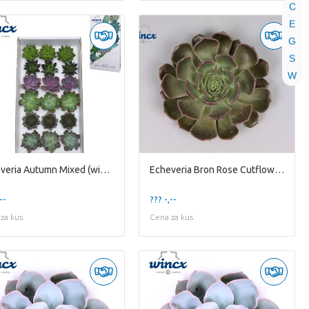
C
E
G
S
W
Echeveria Autumn Mixed (wincx) Cutfl (6 Spcs) Wincx-
Echeveria Bron Rose Cutflower Wincx-5cm
--
??? -,--
za kus
Cena za kus