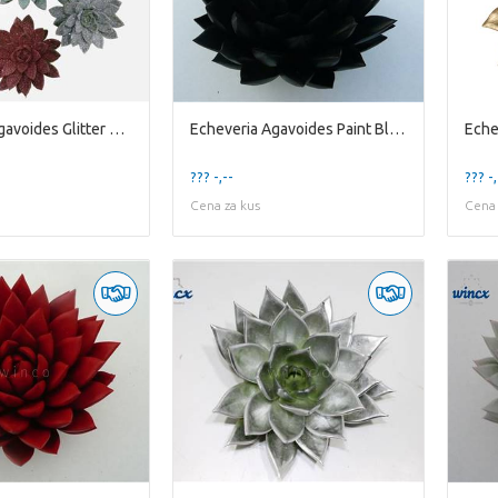
Echeveria Agavoides Glitter Mixed Cutflower (bio) Wi
Echeveria Agavoides Paint Black Cutflower Wincx-8c
??? -,--
??? -,
Cena za kus
Cena 