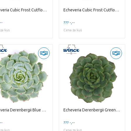
Echeveria Cubic Frost Cutflower Wincx-8cm
Echeveria Cubic Frost Cutflower Wincx-8cm
--
??? -,--
za kus
Cena za kus
Echeveria Derenbergii Blue Cutflower Wincx-5cm
Echeveria Derenbergii Green Cutfl Wincx-5cm
--
??? -,--
za kus
Cena za kus