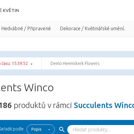
É KVĚTIN
/ Hedvábné / Připravené
Dekorace / Květinářské umění.
 času: 15:39:51
Demo Heemskerk Flowers
lents Winco
186
produktů v rámci
Succulents Winc
Seřadit podle
Popis