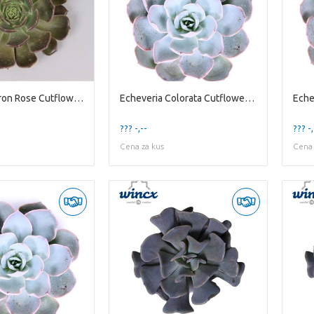
Echeveria Bron Rose Cutflower Wincx-5cm
Echeveria Colorata Cutflower Wincx-5cm
??? -,--
??? -,
Cena za kus
Cena 