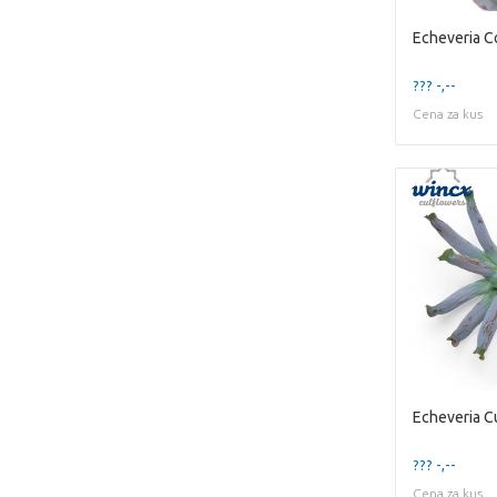
??? -,--
Cena za kus
??? -,--
Cena za kus