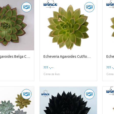
Echeveria Agavoides Belga Cutflower Wincx-8cm
Echeveria Agavoides Cutflower Wincx-12cm
??? -,--
??? -,
Cena za kus
Cena 