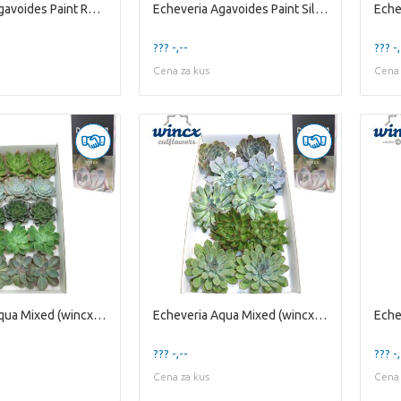
Echeveria Agavoides Paint Red Cutflower Wincx-8cm
Echeveria Agavoides Paint Silver Cutflower Wincx-8
??? -,--
??? -,
Cena za kus
Cena 
Echeveria Aqua Mixed (wincx) Cutfl (5 Spcs) Wincx-10
Echeveria Aqua Mixed (wincx) Cutfl (5 Spcs) Wincx-12
??? -,--
??? -,
Cena za kus
Cena 