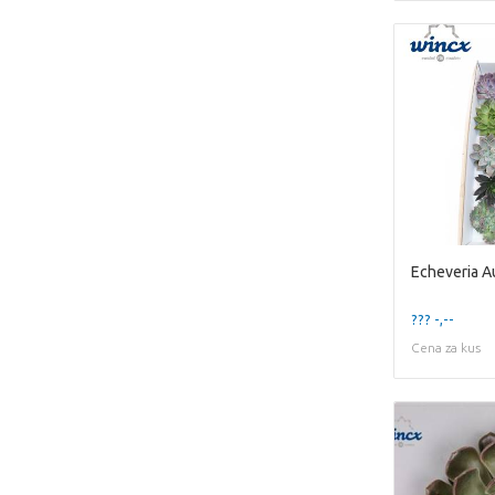
??? -,--
Cena za kus