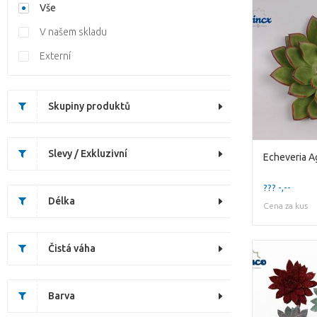
Vše
V našem skladu
Externí
Skupiny produktů
Slevy / Exkluzivní
??? -,--
Délka
Cena za kus
Čistá váha
Barva