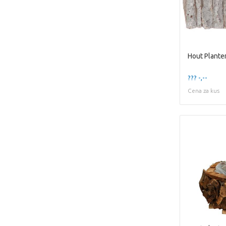
??? -,--
Cena za kus