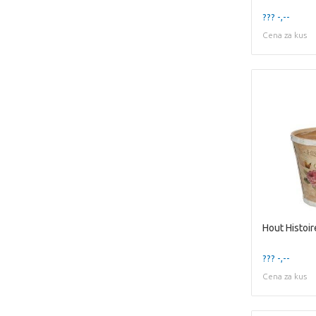
??? -,--
Cena za kus
Hout Histoi
??? -,--
Cena za kus