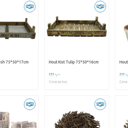
mesh 75*50*17cm
Hout Kist Tulip 75*50*16cm
??? -,--
??? -,
Cena za kus
Cena 