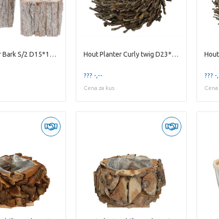
Hout Planter Bark S/2 D15*12cm
Hout Planter Curly twig D23*6cm
??? -,--
??? -,
Cena za kus
Cena 