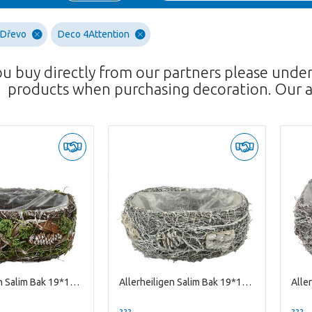
- Dřevo
Deco 4Attention
ou buy directly from our partners please unde
products when purchasing decoration. Our a
Allerheiligen Salim Bak 19*11*10cm
Allerheiligen Salim Bak 19*11*10cm
??? -,--
??? -,