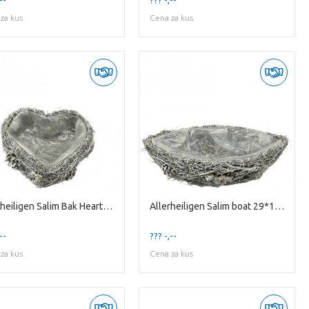
za kus
Cena za kus
Allerheiligen Salim Bak Heart D18*08cm
Allerheiligen Salim boat 29*14*07cm
--
??? -,--
za kus
Cena za kus