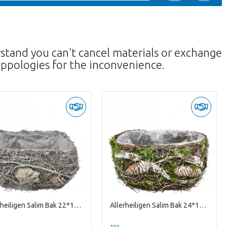
rstand you can't cancel materials or exchange
ppologies for the inconvenience.
Allerheiligen Salim Bak 22*15*12cm
Allerheiligen Salim Bak 24*15*12cm
--
??? -,--