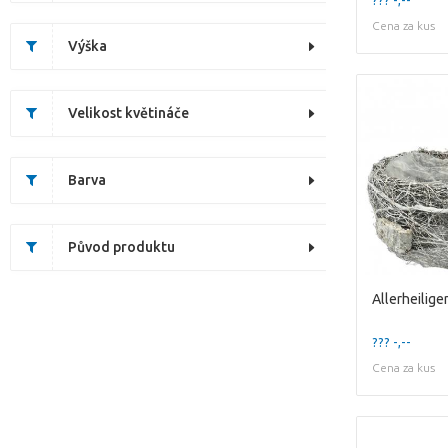
Cena za kus
Výška
Velikost květináče
Barva
Původ produktu
??? -,--
Cena za kus