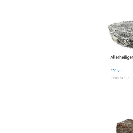
??? -,--
Cena za kus