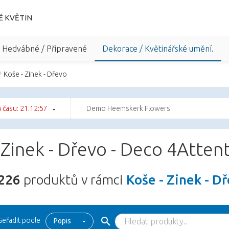
É KVĚTIN
/ Hedvábné / Připravené
Dekorace / Květinářské umění.
Koše - Zinek - Dřevo
 času: 21:12:56
Demo Heemskerk Flowers
 Zinek - Dřevo - Deco 4Atten
226
produktů v rámci
Koše - Zinek - D
Seřadit podle
Popis