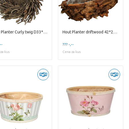
Hout Planter Curly twig D33*10cm
Hout Planter driftwood 42*22*14cm
--
??? -,--
za kus
Cena za kus