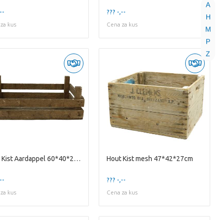
A
--
??? -,--
H
za kus
Cena za kus
M
P
Z
Hout Kist Aardappel 60*40*20cm
Hout Kist mesh 47*42*27cm
--
??? -,--
za kus
Cena za kus