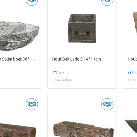
Allerheiligen Salim boat 36*18*11cm
Hout Bak Lade D14*11cm
Hout
??? -,--
??? -,
Cena za kus
Cena 