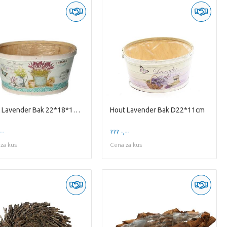
Hout Lavender Bak 22*18*11cm
Hout Lavender Bak D22*11cm
--
??? -,--
za kus
Cena za kus