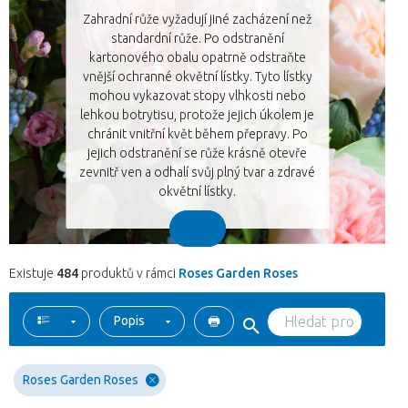
Zahradní růže vyžadují jiné zacházení než
standardní růže. Po odstranění
kartonového obalu opatrně odstraňte
vnější ochranné okvětní lístky. Tyto lístky
mohou vykazovat stopy vlhkosti nebo
lehkou botrytisu, protože jejich úkolem je
chránit vnitřní květ během přepravy. Po
jejich odstranění se růže krásně otevře
zevnitř ven a odhalí svůj plný tvar a zdravé
okvětní lístky.
Existuje
484
produktů v rámci
Roses Garden Roses
Popis
Roses Garden Roses