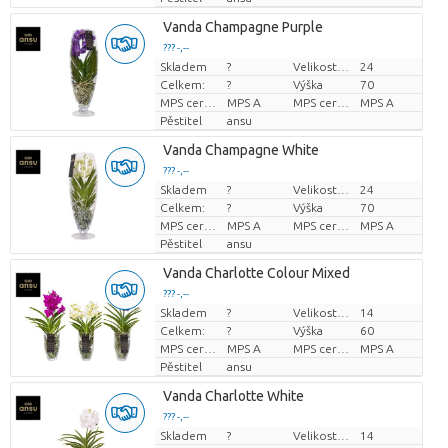
Vanda Champagne Purple
??? -,--
Skladem
?
Velikost hrnce (cm)
24
Cena za kus
Celkem:
?
Výška
70
MPS certifikace.
MPS A
MPS certifikace.
MPS A
Pěstitel
ansu
Vanda Champagne White
??? -,--
Skladem
?
Velikost hrnce (cm)
24
Cena za kus
Celkem:
?
Výška
70
MPS certifikace.
MPS A
MPS certifikace.
MPS A
Pěstitel
ansu
Vanda Charlotte Colour Mixed
??? -,--
Skladem
?
Velikost hrnce (cm)
14
Cena za kus
Celkem:
?
Výška
60
MPS certifikace.
MPS A
MPS certifikace.
MPS A
Pěstitel
ansu
Vanda Charlotte White
??? -,--
Skladem
?
Velikost hrnce (cm)
14
Cena za kus