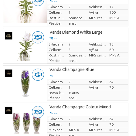
??? -,--
Skladem
?
Velikost hrnce (cm)
17
Cena za kus
Celkem:
?
Výška
100
Rostlinná forma
Standaard
MPS certifikace.
MPS A
Pěstitel
ansu
Vanda Diamond White Large
??? -,--
Skladem
?
Velikost hrnce (cm)
15
Cena za kus
Celkem:
?
Výška
60
Rostlinná forma
Standaard
MPS certifikace.
MPS A
Pěstitel
ansu
Vanda Champagne Blue
??? -,--
Skladem
Cena za kus
?
Velikost hrnce (cm)
24
Celkem:
?
Výška
70
Barva květu
Blauw
Pěstitel
ansu
Vanda Champagne Colour Mixed
??? -,--
Skladem
?
Velikost hrnce (cm)
24
Cena za kus
Celkem:
?
Výška
70
MPS certifikace.
MPS A
MPS certifikace.
MPS A
Pěstitel
ansu