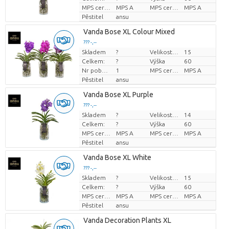
MPS certifikace.
MPS A
MPS certifikace.
MPS A
Pěstitel
ansu
Vanda Bose XL Colour Mixed
??? -,--
Skladem
?
Velikost hrnce (cm)
15
Cena za kus
Celkem:
?
Výška
60
Nr pobočky
1
MPS certifikace.
MPS A
Pěstitel
ansu
Vanda Bose XL Purple
??? -,--
Skladem
?
Velikost hrnce (cm)
14
Cena za kus
Celkem:
?
Výška
60
MPS certifikace.
MPS A
MPS certifikace.
MPS A
Pěstitel
ansu
Vanda Bose XL White
??? -,--
Skladem
?
Velikost hrnce (cm)
15
Cena za kus
Celkem:
?
Výška
60
MPS certifikace.
MPS A
MPS certifikace.
MPS A
Pěstitel
ansu
Vanda Decoration Plants XL