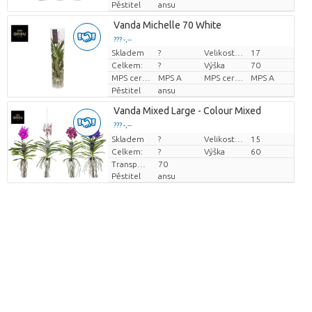
Pěstitel
ansu
Vanda Michelle 70 White
??? -,--
Skladem
?
Velikost hrnce (cm)
17
Cena za kus
Celkem:
?
Výška
70
MPS certifikace.
MPS A
MPS certifikace.
MPS A
Pěstitel
ansu
Vanda Mixed Large - Colour Mixed
??? -,--
Skladem
Cena za kus
?
Velikost hrnce (cm)
15
Celkem:
?
Výška
60
Transportní výška
70
Pěstitel
ansu