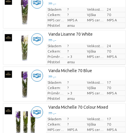
??? -,--
Skladem
?
Velikost hrnce (cm)
24
Cena za kus
Celkem:
?
Výška
70
MPS certifikace.
MPS A
MPS certifikace.
MPS A
Pěstitel
ansu
Vanda Lisanne 70 White
??? -,--
Skladem
?
Velikost hrnce (cm)
24
Cena za kus
Celkem:
?
Výška
70
Průměr květu
> 3
MPS certifikace.
MPS A
Pěstitel
ansu
Vanda Michelle 70 Blue
??? -,--
Skladem
?
Velikost hrnce (cm)
17
Cena za kus
Celkem:
?
Výška
70
Průměr květu
> 3
MPS certifikace.
MPS A
Pěstitel
ansu
Vanda Michelle 70 Colour Mixed
??? -,--
Skladem
?
Velikost hrnce (cm)
17
Cena za kus
Celkem:
?
Výška
70
MPS certifikace.
MPS A
MPS certifikace.
MPS A