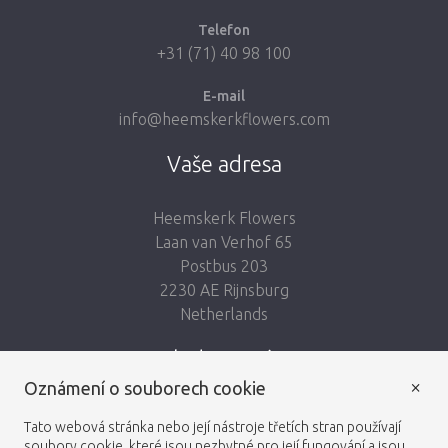
Telefon
+31 (71) 40 98 100
E-mail
info@heemskerkflowers.com
Vaše adresa
Heemskerk Flowers
Laan van Verhof 65
Postbus 203
2230 AE Rijnsburg
Netherlands
Sledujte nás:
×
Oznámení o souborech cookie
Tato webová stránka nebo její nástroje třetích stran používají
soubory cookie, které jsou nezbytné pro její fungování a jsou