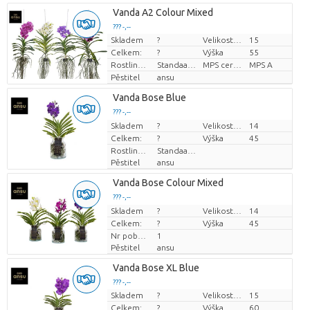
Vanda A2 Colour Mixed
??? -,--
Skladem
?
Velikost hrnce (cm)
15
Cena za kus
Celkem:
?
Výška
55
Rostlinná forma
Standaard
MPS certifikace.
MPS A
Pěstitel
ansu
Vanda Bose Blue
??? -,--
Skladem
Cena za kus
?
Velikost hrnce (cm)
14
Celkem:
?
Výška
45
Rostlinná forma
Standaard
Pěstitel
ansu
Vanda Bose Colour Mixed
??? -,--
Skladem
Cena za kus
?
Velikost hrnce (cm)
14
Celkem:
?
Výška
45
Nr pobočky
1
Pěstitel
ansu
Vanda Bose XL Blue
??? -,--
Skladem
?
Velikost hrnce (cm)
15
Cena za kus
Celkem:
?
Výška
60