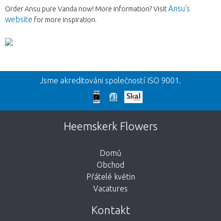
Ansu's
Order Ansu pure Vanda now! More information? Visit
website
for more inspiration.
Zpět
Jsme akreditováni společností ISO 9001.
Omlouváme se
Tato stránka neexistuje. Kliknutím na
Heemskerk Flowers
tlačítko níže se vrátíte do obchodu.
Domů
Obchod
Přátelé květin
Vacatures
Vezmi mě zpátky do obchodu
Kontakt