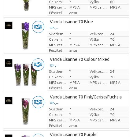
Celkem:
?
Výška
60
MPS certifikace.
MPS A
MPS certifikace.
MPS A
Pěstitel
ansu
Vanda Lisanne 70 Blue
??? -,--
Skladem
?
Velikost hrnce (cm)
24
Cena za kus
Celkem:
?
Výška
70
MPS certifikace.
MPS A
MPS certifikace.
MPS A
Pěstitel
ansu
Vanda Lisanne 70 Colour Mixed
??? -,--
Skladem
?
Velikost hrnce (cm)
24
Cena za kus
Celkem:
?
Výška
70
MPS certifikace.
MPS A
MPS certifikace.
MPS A
Pěstitel
ansu
Vanda Lisanne 70 Pink/Cerise/Fuchsia
??? -,--
Skladem
?
Velikost hrnce (cm)
24
Cena za kus
Celkem:
?
Výška
70
MPS certifikace.
MPS A
MPS certifikace.
MPS A
Pěstitel
ansu
Vanda Lisanne 70 Purple