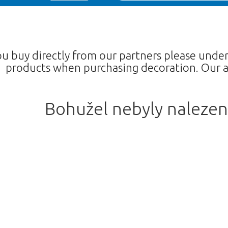
ou buy directly from our partners please unde
products when purchasing decoration. Our a
Bohužel nebyly nalezen
Omlouváme se
stuje. Kliknutím na tlačítko níže se 