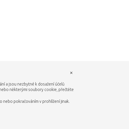
×
vání a jsou nezbytné k dosažení účelů
 nebo některými soubory cookie, přečtěte
 nebo pokračováním v prohlížení jinak.