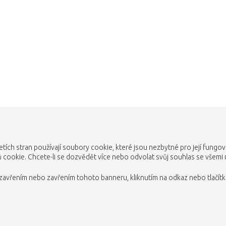
etích stran používají soubory cookie, které jsou nezbytné pro její fungo
cookie. Chcete-li se dozvědět více nebo odvolat svůj souhlas se všemi
avřením nebo zavřením tohoto banneru, kliknutím na odkaz nebo tlačítko