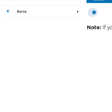
Barva
Note:
If y
Tato stránka neexi