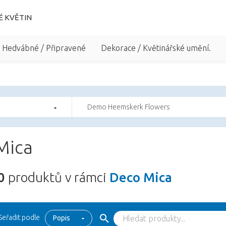
É KVĚTIN
/ Hedvábné / Připravené
Dekorace / Květinářské umění.
Demo Heemskerk Flowers
Mica
0
produktů v rámci
Deco Mica
Seřadit podle
Popis